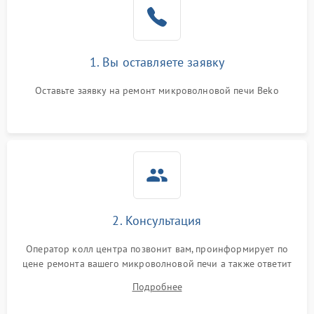
Поломка системы
2200 ₽
Подробнее →
охлаждения
1. Вы оставляете заявку
Не работают сенсорные
2400 ₽
Подробнее →
кнопки
Оставьте заявку на ремонт микроволновой печи Beko
Не горит подсветка
2000 ₽
Подробнее →
Сломался трансформатор
1000 ₽
Подробнее →
2. Консультация
Оператор колл центра позвонит вам, проинформирует по
цене ремонта вашего микроволновой печи а также ответит
на все ваши вопросы.
Подробнее