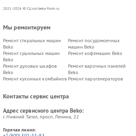
2021-2026 © СЦ nzt.beko-fixim.ru
Мы ремонтируем
Ремонт стиральных машин
Ремонт посудомоечных
Beko
машин Beko
Ремонт сушильных машин
Ремонт кофемашин Beko
Beko
Ремонт духовых шкафов
Ремонт варочных панелей
Beko
Beko
Ремонт кухонных комбайнов
Ремонт парогенераторов
Beko
Beko
Ремонт блендеров Beko
Ремонт кофеварок Beko
Контакты сервис центра
Ремонт холодильников Beko
Ремонт морозильных камер
Beko
Адрес сервисного центра Beko:
г. Нижний Тагил, просп. Ленина, 22
Горячая линия:
+7 (800) 301-55-83