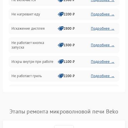
Механика и внутренние элементы
Не нагревает еду
2200 ₽
Подробнее →
Механические повреждения
Искажение дисплея
2800 ₽
Подробнее →
Питание и запуск
Не работает кнопка
Нагрев и приготовление
1500 ₽
Подробнее →
запуска
Программное обеспечение
Искры внутри при работе
1100 ₽
Подробнее →
Не работает гриль
2200 ₽
Подробнее →
Перегрев или отключение
2400 ₽
Подробнее →
во время работы
Появление запаха гари
2400 ₽
Подробнее →
Этапы ремонта микроволновой печи Beko
Проблемы с вентилятором
2000 ₽
Подробнее →