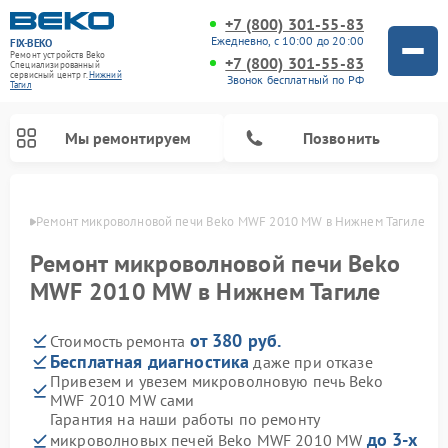
+7 (800) 301-55-83
Ежедневно, с 10:00 до 20:00
FIX-BEKO
Ремонт устройств Beko
+7 (800) 301-55-83
Специализированный
cервисный центр г.
Нижний
Звонок бесплатный по РФ
Тагил
Мы ремонтируем
Позвонить
агиле
Ремонт микроволновой печи Beko MWF 2010 MW в Нижнем Тагиле
Ремонт микроволновой печи Beko
MWF 2010 MW в Нижнем Тагиле
от 380 руб.
Стоимость ремонта
Бесплатная диагностика
даже при отказе
Привезем и увезем микроволновую печь Beko
MWF 2010 MW сами
Ремонт вертикальных пылесосов Beko
Ремонт стиральных машин Beko
Ремонт сушильных машин Beko
Ремонт кухонных комбайнов Beko
Ремонт посудомоечных машин Beko
Ремонт морозильных камер Beko
Гарантия на наши работы по ремонту
до 3-х
микроволновых печей Beko MWF 2010 MW