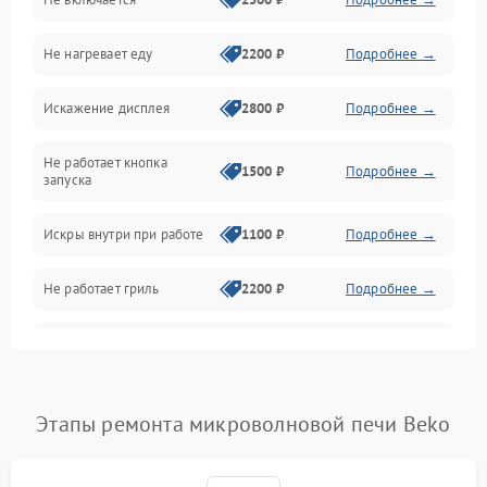
Механика и внутренние элементы
Не нагревает еду
2200 ₽
Подробнее →
Механические повреждения
Искажение дисплея
2800 ₽
Подробнее →
Питание и запуск
Не работает кнопка
Нагрев и приготовление
1500 ₽
Подробнее →
запуска
Программное обеспечение
Искры внутри при работе
1100 ₽
Подробнее →
Не работает гриль
2200 ₽
Подробнее →
Перегрев или отключение
2400 ₽
Подробнее →
во время работы
Появление запаха гари
2400 ₽
Подробнее →
Этапы ремонта микроволновой печи Beko
Проблемы с вентилятором
2000 ₽
Подробнее →