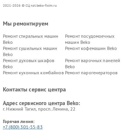
2021-2026 © СЦ nzt.beko-fixim.ru
Мы ремонтируем
Ремонт стиральных машин
Ремонт посудомоечных
Beko
машин Beko
Ремонт сушильных машин
Ремонт кофемашин Beko
Beko
Ремонт духовых шкафов
Ремонт варочных панелей
Beko
Beko
Ремонт кухонных комбайнов
Ремонт парогенераторов
Beko
Beko
Ремонт блендеров Beko
Ремонт кофеварок Beko
Контакты сервис центра
Ремонт холодильников Beko
Ремонт морозильных камер
Beko
Адрес сервисного центра Beko:
г. Нижний Тагил, просп. Ленина, 22
Горячая линия:
+7 (800) 301-55-83