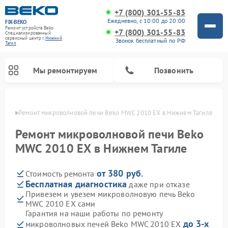
+7 (800) 301-55-83
Ежедневно, с 10:00 до 20:00
FIX-BEKO
Ремонт устройств Beko
+7 (800) 301-55-83
Специализированный
cервисный центр г.
Нижний
Звонок бесплатный по РФ
Тагил
Мы ремонтируем
Позвонить
агиле
Ремонт микроволновой печи Beko MWC 2010 EX в Нижнем Тагиле
Ремонт микроволновой печи Beko
MWC 2010 EX в Нижнем Тагиле
от 380 руб.
Стоимость ремонта
Бесплатная диагностика
даже при отказе
Привезем и увезем микроволновую печь Beko
MWC 2010 EX сами
Ремонт вертикальных пылесосов Beko
Ремонт стиральных машин Beko
Ремонт сушильных машин Beko
Ремонт кухонных комбайнов Beko
Ремонт посудомоечных машин Beko
Ремонт морозильных камер Beko
Гарантия на наши работы по ремонту
до 3-х
микроволновых печей Beko MWC 2010 EX