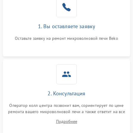
Поломка системы
2200 ₽
Подробнее →
охлаждения
1. Вы оставляете заявку
Не работают сенсорные
2400 ₽
Подробнее →
кнопки
Оставьте заявку на ремонт микроволновой печи Beko
Не горит подсветка
2000 ₽
Подробнее →
Сломался трансформатор
1000 ₽
Подробнее →
2. Консультация
Оператор колл центра позвонит вам, сориентирует по цене
ремонта вашего микроволновой печи а также ответит на все
ваши вопросы.
Подробнее