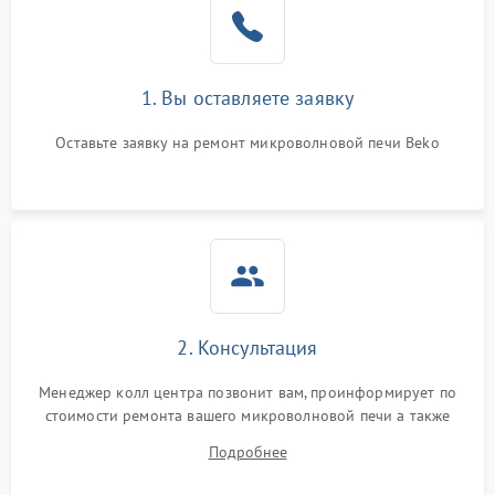
Поломка системы
2200 ₽
Подробнее →
охлаждения
1. Вы оставляете заявку
Не работают сенсорные
2400 ₽
Подробнее →
кнопки
Оставьте заявку на ремонт микроволновой печи Beko
Не горит подсветка
2000 ₽
Подробнее →
Сломался трансформатор
1000 ₽
Подробнее →
2. Консультация
Менеджер колл центра позвонит вам, проинформирует по
стоимости ремонта вашего микроволновой печи а также
ответит на все ваши вопросы.
Подробнее