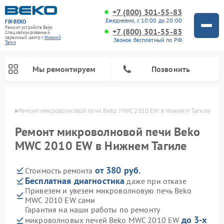
+7 (800) 301-55-83
Ежедневно, с 10:00 до 20:00
FIX-BEKO
Ремонт устройств Beko
+7 (800) 301-55-83
Специализированный
cервисный центр г.
Нижний
Звонок бесплатный по РФ
Тагил
Мы ремонтируем
Позвонить
агиле
Ремонт микроволновой печи Beko MWC 2010 EW в Нижнем Тагиле
Ремонт микроволновой печи Beko
MWC 2010 EW в Нижнем Тагиле
от 380 руб.
Стоимость ремонта
Бесплатная диагностика
даже при отказе
Привезем и увезем микроволновую печь Beko
MWC 2010 EW сами
Ремонт вертикальных пылесосов Beko
Ремонт стиральных машин Beko
Ремонт сушильных машин Beko
Ремонт кухонных комбайнов Beko
Ремонт посудомоечных машин Beko
Ремонт морозильных камер Beko
Гарантия на наши работы по ремонту
до 3-х
микроволновых печей Beko MWC 2010 EW