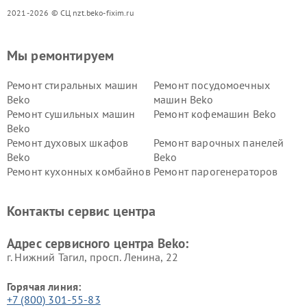
2021-2026 © СЦ nzt.beko-fixim.ru
Мы ремонтируем
Ремонт стиральных машин
Ремонт посудомоечных
Beko
машин Beko
Ремонт сушильных машин
Ремонт кофемашин Beko
Beko
Ремонт духовых шкафов
Ремонт варочных панелей
Beko
Beko
Ремонт кухонных комбайнов
Ремонт парогенераторов
Beko
Beko
Ремонт блендеров Beko
Ремонт кофеварок Beko
Контакты сервис центра
Ремонт холодильников Beko
Ремонт морозильных камер
Beko
Адрес сервисного центра Beko:
г. Нижний Тагил, просп. Ленина, 22
Горячая линия:
+7 (800) 301-55-83