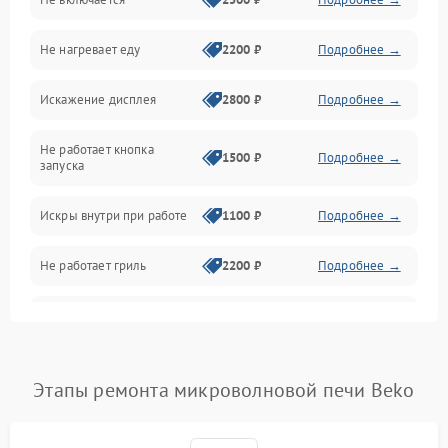
Механика и внутренние элементы
Не нагревает еду
2200 ₽
Подробнее →
Механические повреждения
Искажение дисплея
2800 ₽
Подробнее →
Питание и запуск
Не работает кнопка
Нагрев и приготовление
1500 ₽
Подробнее →
запуска
Программное обеспечение
Искры внутри при работе
1100 ₽
Подробнее →
Не работает гриль
2200 ₽
Подробнее →
Перегрев или отключение
2400 ₽
Подробнее →
во время работы
Появление запаха гари
2400 ₽
Подробнее →
Этапы ремонта микроволновой печи Beko
Проблемы с вентилятором
2000 ₽
Подробнее →