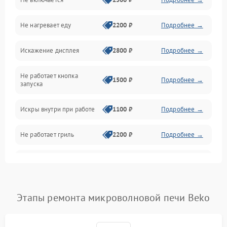
Механика и внутренние элементы
Не нагревает еду
2200 ₽
Подробнее →
Механические повреждения
Искажение дисплея
2800 ₽
Подробнее →
Питание и запуск
Не работает кнопка
Нагрев и приготовление
1500 ₽
Подробнее →
запуска
Программное обеспечение
Искры внутри при работе
1100 ₽
Подробнее →
Не работает гриль
2200 ₽
Подробнее →
Перегрев или отключение
2400 ₽
Подробнее →
во время работы
Появление запаха гари
2400 ₽
Подробнее →
Этапы ремонта микроволновой печи Beko
Проблемы с вентилятором
2000 ₽
Подробнее →