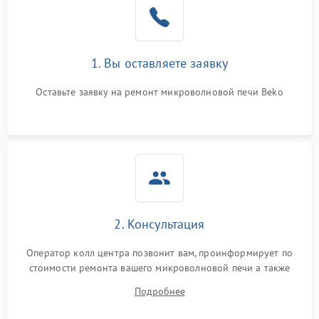
Поломка системы
2200 ₽
Подробнее →
охлаждения
1. Вы оставляете заявку
Не работают сенсорные
2400 ₽
Подробнее →
кнопки
Оставьте заявку на ремонт микроволновой печи Beko
Не горит подсветка
2000 ₽
Подробнее →
Сломался трансформатор
1000 ₽
Подробнее →
2. Консультация
Оператор колл центра позвонит вам, проинформирует по
стоимости ремонта вашего микроволновой печи а также
ответит на все ваши вопросы.
Подробнее