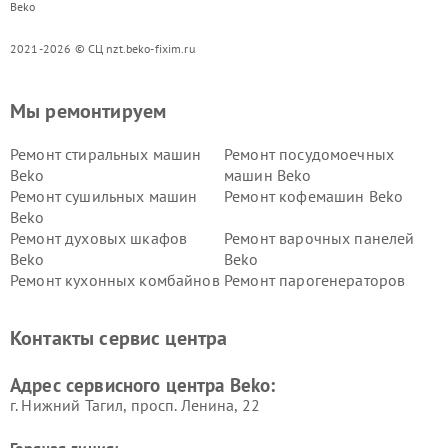
Beko
2021-2026 © СЦ nzt.beko-fixim.ru
Мы ремонтируем
Ремонт стиральных машин
Ремонт посудомоечных
Beko
машин Beko
Ремонт сушильных машин
Ремонт кофемашин Beko
Beko
Ремонт духовых шкафов
Ремонт варочных панелей
Beko
Beko
Ремонт кухонных комбайнов
Ремонт парогенераторов
Beko
Beko
Ремонт блендеров Beko
Ремонт кофеварок Beko
Контакты сервис центра
Ремонт холодильников Beko
Ремонт морозильных камер
Beko
Адрес сервисного центра Beko:
г. Нижний Тагил, просп. Ленина, 22
Горячая линия: