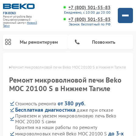
+7 (800) 301-55-83
Ежедневно, с 10:00 до 20:00
FIX-BEKO
Ремонт устройств Beko
+7 (800) 301-55-83
Специализированный
cервисный центр г.
Нижний
Звонок бесплатный по РФ
Тагил
Мы ремонтируем
Позвонить
агиле
Ремонт микроволновой печи Beko MOC 20100 S в Нижнем Тагиле
Ремонт микроволновой печи Beko
MOC 20100 S в Нижнем Тагиле
от 380 руб.
Стоимость ремонта
Бесплатная диагностика
даже при отказе
Привезем и увезем микроволновую печь Beko
MOC 20100 S сами
Ремонт вертикальных пылесосов Beko
Ремонт стиральных машин Beko
Ремонт сушильных машин Beko
Ремонт кухонных комбайнов Beko
Ремонт посудомоечных машин Beko
Ремонт морозильных камер Beko
Гарантия на наши работы по ремонту
до 3-х
микроволновых печей Beko MOC 20100 S