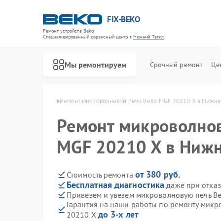
FIX-BEKO
Ремонт устройств Beko
Специализированный cервисный центр г.
Нижний Тагил
Мы ремонтируем
Срочный ремонт
Це
ko в Нижнем Тагиле
Ремонт микроволновой печи Beko MGF 20210 X в Нижне
Ремонт микроволнов
MGF 20210 X в Нижн
от 380 руб.
Стоимость ремонта
Бесплатная диагностика
даже при отказ
Привезем и увезем микроволновую печь B
Гарантия на наши работы по ремонту мик
до 3-х лет
20210 X
Ремонт стиральных машин Beko
Ремонт посудомоечных машин Beko
Ремонт сушильных машин Beko
Ремонт духовых шкафов Beko
Ремонт варочных панелей Beko
Ремонт кухонных комбайнов Beko
Ремонт парогенераторов Beko
Ремонт морозильных камер Beko
Ремонт вертикальных пылесосов Beko
Ремонт водонагревателей Beko