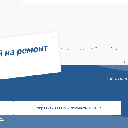
й на ремонт
При оформл
Отправить заявку и получить 1500 ₽
сти