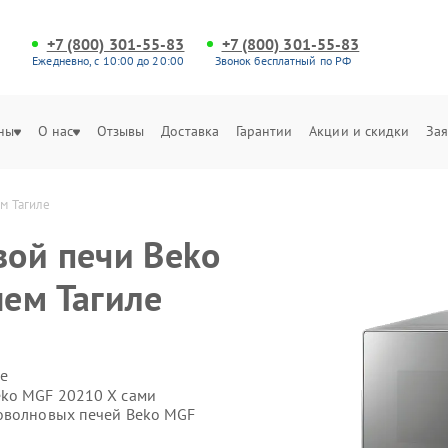
+7 (800) 301-55-83
+7 (800) 301-55-83
Ежедневно, с 10:00 до 20:00
Звонок бесплатный по РФ
ны
О нас
Отзывы
Доставка
Гарантии
Акции и скидки
Зая
м Тагиле
ой печи Beko
ем Тагиле
е
eko MGF 20210 X сами
роволновых печей Beko MGF