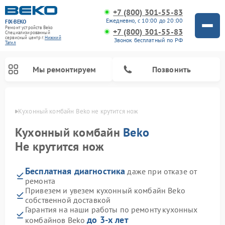
+7 (800) 301-55-83
Ежедневно, с 10:00 до 20:00
FIX-BEKO
Ремонт устройств Beko
+7 (800) 301-55-83
Специализированный
cервисный центр г.
Нижний
Звонок бесплатный по РФ
Тагил
Мы ремонтируем
Позвонить
агиле
Кухонный комбайн Beko не крутится нож
Кухонный комбайн
Beko
Не крутится нож
Бесплатная диагностика
даже при отказе от
ремонта
Привезем и увезем кухонный комбайн Beko
собственной доставкой
Ремонт стиральных машин Beko
Ремонт сушильных машин Beko
Ремонт морозильных камер Beko
Ремонт вертикальных пылесосов Beko
Ремонт посудомоечных машин Beko
Ремонт микроволновых печей Beko
Гарантия на наши работы по ремонту кухонных
до 3-х лет
комбайнов Beko