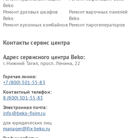
Beko
Ремонт духовых шкафов
Ремонт варочных панелей
Beko
Beko
Ремонт кухонных комбайнов
Ремонт парогенераторов
Beko
Beko
Ремонт блендеров Beko
Ремонт кофеварок Beko
Контакты сервис центра
Ремонт холодильников Beko
Ремонт морозильных камер
Beko
Адрес сервисного центра Beko:
г. Нижний Тагил, просп. Ленина, 22
Горячая линия:
+7 (800) 301-55-83
Контактный телефон:
8 (800) 301-55-83
Электронная почта:
info@beko-fixim.ru
для юридических лиц
manager@fix-beko.ru
График работы: