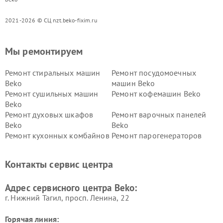
2021-2026 © СЦ nzt.beko-fixim.ru
Мы ремонтируем
Ремонт стиральных машин
Ремонт посудомоечных
Beko
машин Beko
Ремонт сушильных машин
Ремонт кофемашин Beko
Beko
Ремонт духовых шкафов
Ремонт варочных панелей
Beko
Beko
Ремонт кухонных комбайнов
Ремонт парогенераторов
Beko
Beko
Ремонт блендеров Beko
Ремонт кофеварок Beko
Контакты сервис центра
Ремонт холодильников Beko
Ремонт морозильных камер
Beko
Адрес сервисного центра Beko:
г. Нижний Тагил, просп. Ленина, 22
Горячая линия: