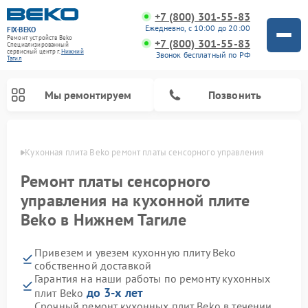
+7 (800) 301-55-83
Ежедневно, с 10:00 до 20:00
FIX-BEKO
Ремонт устройств Beko
+7 (800) 301-55-83
Специализированный
cервисный центр г.
Нижний
Звонок бесплатный по РФ
Тагил
Мы ремонтируем
Позвонить
агиле
Кухонная плита Beko ремонт платы сенсорного управления
Ремонт платы сенсорного
управления на кухонной плите
Beko в Нижнем Тагиле
Привезем и увезем кухонную плиту Beko
собственной доставкой
Гарантия на наши работы по ремонту кухонных
Ремонт вертикальных пылесосов Beko
Ремонт стиральных машин Beko
Ремонт сушильных машин Beko
Ремонт кухонных комбайнов Beko
Ремонт микроволновых печей Beko
Ремонт посудомоечных машин Beko
Ремонт морозильных камер Beko
до 3-х лет
плит Beko
Срочный ремонт кухонных плит Beko в течении