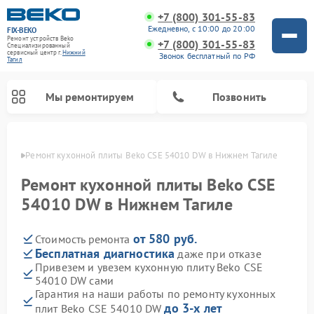
+7 (800) 301-55-83
Ежедневно, с 10:00 до 20:00
FIX-BEKO
Ремонт устройств Beko
+7 (800) 301-55-83
Специализированный
cервисный центр г.
Нижний
Звонок бесплатный по РФ
Тагил
Мы ремонтируем
Позвонить
агиле
Ремонт кухонной плиты Beko CSE 54010 DW в Нижнем Тагиле
Ремонт кухонной плиты Beko CSE
54010 DW в Нижнем Тагиле
от 580 руб.
Стоимость ремонта
Бесплатная диагностика
даже при отказе
Привезем и увезем кухонную плиту Beko CSE
54010 DW сами
Ремонт вертикальных пылесосов Beko
Ремонт стиральных машин Beko
Ремонт сушильных машин Beko
Ремонт кухонных комбайнов Beko
Ремонт микроволновых печей Beko
Ремонт посудомоечных машин Beko
Ремонт морозильных камер Beko
Гарантия на наши работы по ремонту кухонных
до 3-х лет
плит Beko CSE 54010 DW