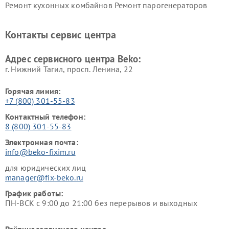
Ремонт кухонных комбайнов
Ремонт парогенераторов
Beko
Beko
Ремонт блендеров Beko
Ремонт кофеварок Beko
Контакты сервис центра
Ремонт холодильников Beko
Ремонт морозильных камер
Beko
Адрес сервисного центра Beko:
г. Нижний Тагил, просп. Ленина, 22
Горячая линия:
+7 (800) 301-55-83
Контактный телефон:
8 (800) 301-55-83
Электронная почта:
info@beko-fixim.ru
для юридических лиц
manager@fix-beko.ru
График работы:
ПН-ВСК с 9:00 до 21:00 без перерывов и выходных
Рейтинг сервисного центра