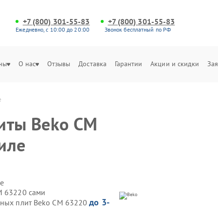
+7 (800) 301-55-83
+7 (800) 301-55-83
Ежедневно, с 10:00 до 20:00
Звонок бесплатный по РФ
ны
О нас
Отзывы
Доставка
Гарантии
Акции и скидки
Зая
е
иты Beko CM
иле
е
M 63220 сами
до 3-
нных плит Beko CM 63220