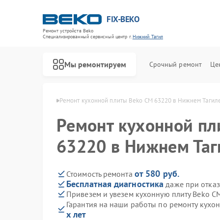
FIX-BEKO
Ремонт устройств Beko
Специализированный cервисный центр г.
Нижний Тагил
Мы ремонтируем
Срочный ремонт
Це
ko в Нижнем Тагиле
Ремонт кухонной плиты Beko CM 63220 в Нижнем Тагил
Ремонт кухонной пл
63220 в Нижнем Таг
от 580 руб.
Стоимость ремонта
Бесплатная диагностика
даже при отказ
Привезем и увезем кухонную плиту Beko C
Гарантия на наши работы по ремонту кухо
х лет
Ремонт стиральных машин Beko
Ремонт посудомоечных машин Beko
Ремонт сушильных машин Beko
Ремонт духовых шкафов Beko
Ремонт варочных панелей Beko
Ремонт кухонных комбайнов Beko
Ремонт парогенераторов Beko
Ремонт морозильных камер Beko
Ремонт вертикальных пылесосов Beko
Ремонт водонагревателей Beko
Ремонт микроволновых печей Beko