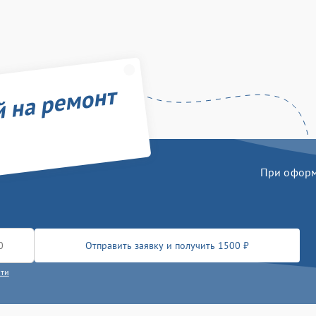
й на ремонт
При оформл
Отправить заявку и получить 1500 ₽
сти