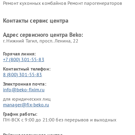
Ремонт кухонных комбайнов
Ремонт парогенераторов
Beko
Beko
Ремонт блендеров Beko
Ремонт кофеварок Beko
Контакты сервис центра
Ремонт холодильников Beko
Ремонт морозильных камер
Beko
Адрес сервисного центра Beko:
г. Нижний Тагил, просп. Ленина, 22
Горячая линия:
+7 (800) 301-55-83
Контактный телефон:
8 (800) 301-55-83
Электронная почта:
info@beko-fixim.ru
для юридических лиц
manager@fix-beko.ru
График работы:
ПН-ВСК с 9:00 до 21:00 без перерывов и выходных
Рейтинг сервисного центра