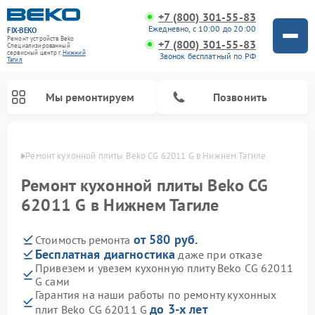
+7 (800) 301-55-83
Ежедневно, с 10:00 до 20:00
FIX-BEKO
Ремонт устройств Beko
+7 (800) 301-55-83
Специализированный
cервисный центр г.
Нижний
Звонок бесплатный по РФ
Тагил
Мы ремонтируем
Позвонить
агиле
Ремонт кухонной плиты Beko CG 62011 G в Нижнем Тагиле
Ремонт кухонной плиты Beko CG
62011 G в Нижнем Тагиле
от 580 руб.
Стоимость ремонта
Бесплатная диагностика
даже при отказе
Привезем и увезем кухонную плиту Beko CG 62011
G сами
Ремонт вертикальных пылесосов Beko
Ремонт стиральных машин Beko
Ремонт сушильных машин Beko
Ремонт кухонных комбайнов Beko
Ремонт микроволновых печей Beko
Ремонт посудомоечных машин Beko
Ремонт морозильных камер Beko
Гарантия на наши работы по ремонту кухонных
до 3-х лет
плит Beko CG 62011 G