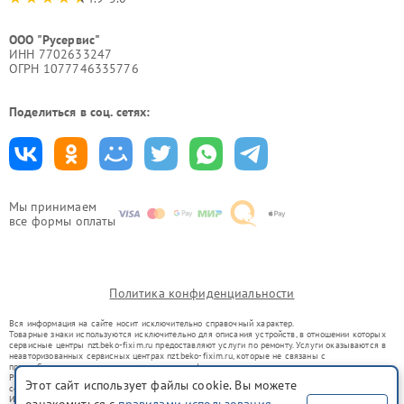
ООО "Русервис"
ИНН 7702633247
ОГРН 1077746335776
Поделиться в соц. сетях:
Мы принимаем
все формы оплаты
Политика конфиденциальности
Вся информация на сайте носит исключительно справочный характер.
Товарные знаки используются исключительно для описания устройств, в отношении которых
сервисные центры nzt.beko-fixim.ru предоставляют услуги по ремонту. Услуги оказываются в
неавторизованных сервисных центрах nzt.beko-fixim.ru, которые не связаны с
правообладателями товарных знаков или их официальными представителями.
Ремонт осуществляется для устройств, уже введенных в гражданский оборот в соответствии
Этот сайт использует файлы cookie. Вы можете
со статьей 1487 ГК РФ.
Использование товарных знаков не преследует цели индивидуализации услуг или введения