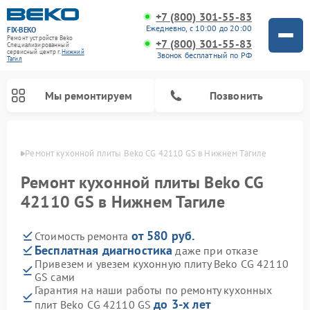
+7 (800) 301-55-83
Ежедневно, с 10:00 до 20:00
FIX-BEKO
Ремонт устройств Beko
+7 (800) 301-55-83
Специализированный
cервисный центр г.
Нижний
Звонок бесплатный по РФ
Тагил
Мы ремонтируем
Позвонить
агиле
Ремонт кухонной плиты Beko CG 42110 GS в Нижнем Тагиле
Ремонт кухонной плиты Beko CG
42110 GS в Нижнем Тагиле
от 580 руб.
Стоимость ремонта
Бесплатная диагностика
даже при отказе
Привезем и увезем кухонную плиту Beko CG 42110
GS сами
Ремонт вертикальных пылесосов Beko
Ремонт стиральных машин Beko
Ремонт сушильных машин Beko
Ремонт кухонных комбайнов Beko
Ремонт микроволновых печей Beko
Ремонт посудомоечных машин Beko
Ремонт морозильных камер Beko
Гарантия на наши работы по ремонту кухонных
до 3-х лет
плит Beko CG 42110 GS