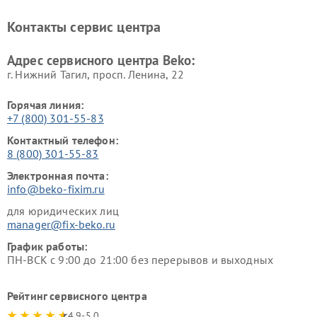
Beko
Beko
Ремонт блендеров Beko
Ремонт кофеварок Beko
Контакты сервис центра
Ремонт холодильников Beko
Ремонт морозильных камер
Beko
Адрес сервисного центра Beko:
г. Нижний Тагил, просп. Ленина, 22
Горячая линия:
+7 (800) 301-55-83
Контактный телефон:
8 (800) 301-55-83
Электронная почта:
info@beko-fixim.ru
для юридических лиц
manager@fix-beko.ru
График работы:
ПН-ВСК с 9:00 до 21:00 без перерывов и выходных
Рейтинг сервисного центра
4.9-5.0