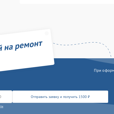
й на ремонт
При оформл
Отправить заявку и получить 1500 ₽
сти