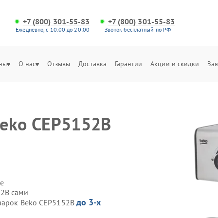
+7 (800) 301-55-83
+7 (800) 301-55-83
Ежедневно, с 10:00 до 20:00
Звонок бесплатный по РФ
ны
О нас
Отзывы
Доставка
Гарантии
Акции и скидки
Зая
Beko CEP5152B
е
52B сами
до 3-х
еварок Beko CEP5152B