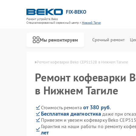
FIX-BEKO
Ремонт устройств Beko
Специализированный cервисный центр г.
Нижний Тагил
Мы ремонтируем
Срочный ремонт
Це
ko в Нижнем Тагиле
Ремонт кофеварки Beko CEP5152B в Нижнем Тагиле
Ремонт кофеварки 
в Нижнем Тагиле
от 380 руб.
Стоимость ремонта
Бесплатная диагностика
даже при отказ
Привезем и увезем кофеварку Beko CEP51
Гарантия на наши работы по ремонту коф
лет
Ремонт стиральных машин Beko
Ремонт посудомоечных машин Beko
Ремонт сушильных машин Beko
Ремонт духовых шкафов Beko
Ремонт варочных панелей Beko
Ремонт кухонных комбайнов Beko
Ремонт парогенераторов Beko
Ремонт морозильных камер Beko
Ремонт вертикальных пылесосов Beko
Ремонт водонагревателей Beko
Ремонт микроволновых печей Beko