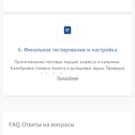
Надежная фиксация всех соединений.
6. Финальное тестирование и настройка
Приготовление тестовых порций эспрессо и капучино.
Калибровка степени помола и дозировки зерна. Проверка
плотности кофейной таблетки, температуры напитка и
Подробнее
качества молочной пены. Контроль отсутствия посторонних
шумов и протечек.
FAQ. Ответы на вопросы