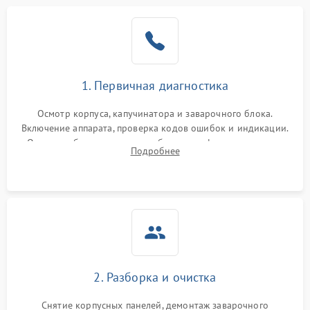
1. Первичная диагностика
Осмотр корпуса, капучинатора и заварочного блока.
Включение аппарата, проверка кодов ошибок и индикации.
Оценка работы помпы, термоблока и кофемолки на слух.
Подробнее
Измерение температуры и давления воды для выявления
локализации поломки.
2. Разборка и очистка
Снятие корпусных панелей, демонтаж заварочного