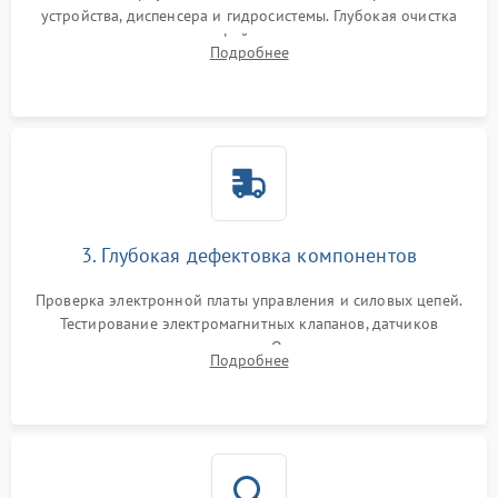
устройства, диспенсера и гидросистемы. Глубокая очистка
внутренних узлов от кофейных масел, жмыха и накипи.
Подробнее
Промывка дренажных каналов и фильтров с использованием
специализированной химии.
3. Глубокая дефектовка компонентов
Проверка электронной платы управления и силовых цепей.
Тестирование электромагнитных клапанов, датчиков
температуры и расходомера. Оценка степени износа
Подробнее
жерновов кофемолки, уплотнительных колец гидросистемы
и шестерней редуктора.