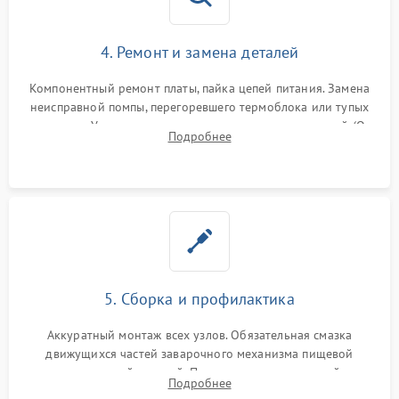
4. Ремонт и замена деталей
Компонентный ремонт платы, пайка цепей питания. Замена
неисправной помпы, перегоревшего термоблока или тупых
жерновов. Установка новых силиконовых уплотнителей (O-
Подробнее
ring) и тефлоновых трубок для надежного устранения
протечек.
5. Сборка и профилактика
Аккуратный монтаж всех узлов. Обязательная смазка
движущихся частей заварочного механизма пищевой
силиконовой смазкой. Проведение программной
Подробнее
декальцинации и очистки системы от кофейных масел.