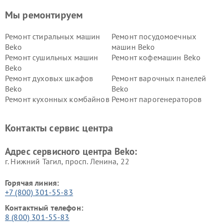
Мы ремонтируем
Ремонт стиральных машин
Ремонт посудомоечных
Beko
машин Beko
Ремонт сушильных машин
Ремонт кофемашин Beko
Beko
Ремонт духовых шкафов
Ремонт варочных панелей
Beko
Beko
Ремонт кухонных комбайнов
Ремонт парогенераторов
Beko
Beko
Ремонт блендеров Beko
Ремонт кофеварок Beko
Контакты сервис центра
Ремонт холодильников Beko
Ремонт морозильных камер
Beko
Адрес сервисного центра Beko:
г. Нижний Тагил, просп. Ленина, 22
Горячая линия:
+7 (800) 301-55-83
Контактный телефон:
8 (800) 301-55-83