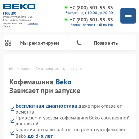
+7 (800) 301-55-83
Ежедневно, с 10:00 до 20:00
FIX-BEKO
Ремонт устройств Beko
+7 (800) 301-55-83
Специализированный
cервисный центр г.
Нижний
Звонок бесплатный по РФ
Тагил
Мы ремонтируем
Позвонить
агиле
Кофемашина Beko зависает при запуске
Кофемашина
Beko
Зависает при запуске
Бесплатная диагностика
даже при отказе от
ремонта
Привезем и увезем кофемашину Beko собственной
доставкой
Ремонт стиральных машин Beko
Ремонт сушильных машин Beko
Ремонт морозильных камер Beko
Ремонт вертикальных пылесосов Beko
Ремонт посудомоечных машин Beko
Ремонт кухонных комбайнов Beko
Ремонт микроволновых печей Beko
Гарантия на наши работы по ремонту кофемашин
до 3-х лет
Beko