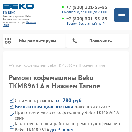
+7 (800) 301-55-83
Ежедневно, с 10:00 до 20:00
FIX-BEKO
Ремонт устройств Beko
+7 (800) 301-55-83
Специализированный
cервисный центр г.
Нижний
Звонок бесплатный по РФ
Тагил
Мы ремонтируем
Позвонить
агиле
Ремонт кофемашины Beko TKM8961A в Нижнем Тагиле
Ремонт кофемашины Beko
TKM8961A в Нижнем Тагиле
от 280 руб.
Стоимость ремонта
Бесплатная диагностика
даже при отказе
Привезем и увезем кофемашину Beko TKM8961A
сами
Ремонт стиральных машин Beko
Ремонт сушильных машин Beko
Ремонт морозильных камер Beko
Ремонт вертикальных пылесосов Beko
Ремонт посудомоечных машин Beko
Ремонт кухонных комбайнов Beko
Ремонт микроволновых печей Beko
Гарантия на наши работы по ремонту кофемашин
до 3-х лет
Beko TKM8961A