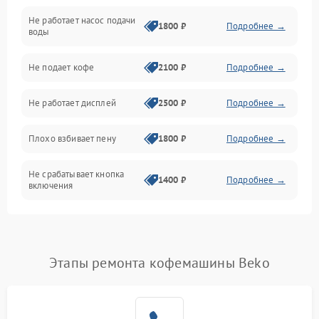
Не работает насос подачи
Проблемы с водой
1800 ₽
Подробнее →
воды
Проблемы с капучинатором и паром
Не подает кофе
2100 ₽
Подробнее →
Управление и электроника
Не работает дисплей
2500 ₽
Подробнее →
Программное обеспечение
Плохо взбивает пену
1800 ₽
Подробнее →
Не срабатывает кнопка
1400 ₽
Подробнее →
включения
Запах гари при работе
1800 ₽
Подробнее →
Постоянные сбои в работе
1500 ₽
Подробнее →
Этапы ремонта кофемашины Beko