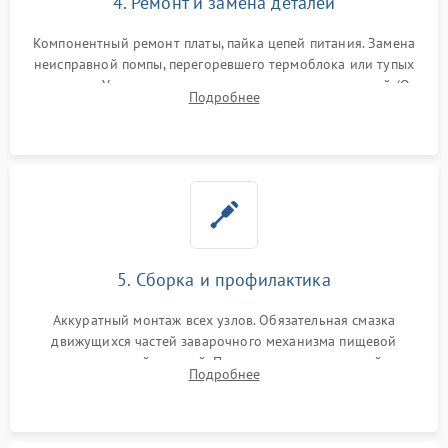
4. Ремонт и замена деталей
Компонентный ремонт платы, пайка цепей питания. Замена
неисправной помпы, перегоревшего термоблока или тупых
жерновов. Установка новых силиконовых уплотнителей (O-
Подробнее
ring) и тефлоновых трубок для надежного устранения
протечек.
5. Сборка и профилактика
Аккуратный монтаж всех узлов. Обязательная смазка
движущихся частей заварочного механизма пищевой
силиконовой смазкой. Проведение программной
Подробнее
декальцинации и очистки системы от кофейных масел.
Надежная фиксация всех соединений.