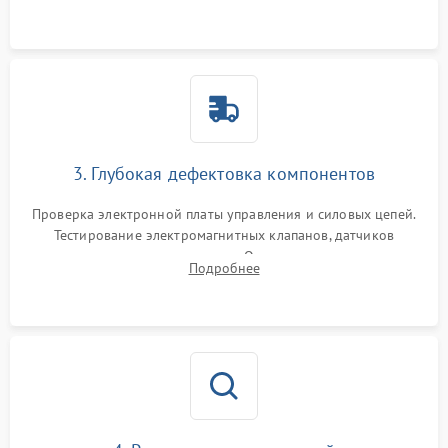
Промывка дренажных каналов и фильтров с использованием
специализированной химии.
3. Глубокая дефектовка компонентов
Проверка электронной платы управления и силовых цепей.
Тестирование электромагнитных клапанов, датчиков
температуры и расходомера. Оценка степени износа
Подробнее
жерновов кофемолки, уплотнительных колец гидросистемы
и шестерней редуктора.