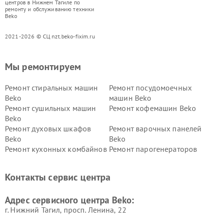
центров в Нижнем Тагиле по
ремонту и обслуживанию техники
Beko
2021-2026 © СЦ nzt.beko-fixim.ru
Мы ремонтируем
Ремонт стиральных машин
Ремонт посудомоечных
Beko
машин Beko
Ремонт сушильных машин
Ремонт кофемашин Beko
Beko
Ремонт духовых шкафов
Ремонт варочных панелей
Beko
Beko
Ремонт кухонных комбайнов
Ремонт парогенераторов
Beko
Beko
Ремонт блендеров Beko
Ремонт кофеварок Beko
Контакты сервис центра
Ремонт холодильников Beko
Ремонт морозильных камер
Beko
Адрес сервисного центра Beko:
г. Нижний Тагил, просп. Ленина, 22