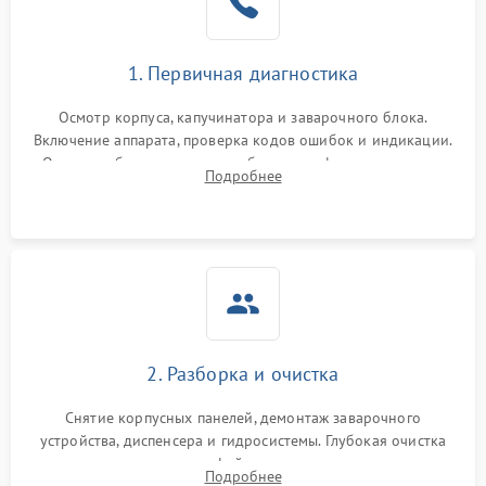
1. Первичная диагностика
Осмотр корпуса, капучинатора и заварочного блока.
Включение аппарата, проверка кодов ошибок и индикации.
Оценка работы помпы, термоблока и кофемолки на слух.
Подробнее
Измерение температуры и давления воды для выявления
локализации поломки.
2. Разборка и очистка
Снятие корпусных панелей, демонтаж заварочного
устройства, диспенсера и гидросистемы. Глубокая очистка
внутренних узлов от кофейных масел, жмыха и накипи.
Подробнее