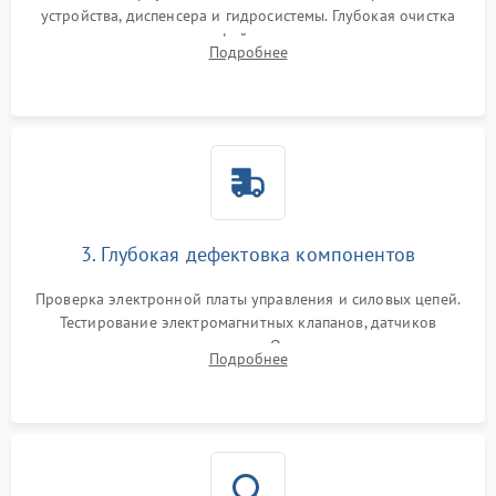
устройства, диспенсера и гидросистемы. Глубокая очистка
внутренних узлов от кофейных масел, жмыха и накипи.
Подробнее
Промывка дренажных каналов и фильтров с использованием
специализированной химии.
3. Глубокая дефектовка компонентов
Проверка электронной платы управления и силовых цепей.
Тестирование электромагнитных клапанов, датчиков
температуры и расходомера. Оценка степени износа
Подробнее
жерновов кофемолки, уплотнительных колец гидросистемы
и шестерней редуктора.