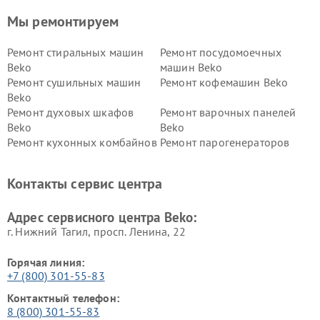
Мы ремонтируем
Ремонт стиральных машин
Ремонт посудомоечных
Beko
машин Beko
Ремонт сушильных машин
Ремонт кофемашин Beko
Beko
Ремонт духовых шкафов
Ремонт варочных панелей
Beko
Beko
Ремонт кухонных комбайнов
Ремонт парогенераторов
Beko
Beko
Ремонт блендеров Beko
Ремонт кофеварок Beko
Контакты сервис центра
Ремонт холодильников Beko
Ремонт морозильных камер
Beko
Адрес сервисного центра Beko:
г. Нижний Тагил, просп. Ленина, 22
Горячая линия:
+7 (800) 301-55-83
Контактный телефон:
8 (800) 301-55-83