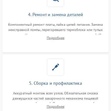
4. Ремонт и замена деталей
Компонентный ремонт платы, пайка цепей питания. Замена
неисправной помпы, перегоревшего термоблока или тупых
жерновов. Установка новых силиконовых уплотнителей (O-
Подробнее
ring) и тефлоновых трубок для надежного устранения
протечек.
5. Сборка и профилактика
Аккуратный монтаж всех узлов. Обязательная смазка
движущихся частей заварочного механизма пищевой
силиконовой смазкой. Проведение программной
Подробнее
декальцинации и очистки системы от кофейных масел.