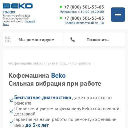
+7 (800) 301-55-83
Ежедневно, с 10:00 до 20:00
FIX-BEKO
Ремонт устройств Beko
+7 (800) 301-55-83
Специализированный
cервисный центр г.
Нижний
Звонок бесплатный по РФ
Тагил
Мы ремонтируем
Позвонить
агиле
Кофемашина Beko сильная вибрация при работе
Кофемашина
Beko
Сильная вибрация при работе
Бесплатная диагностика
даже при отказе от
ремонта
Привезем и увезем кофемашину Beko собственной
доставкой
Ремонт стиральных машин Beko
Ремонт сушильных машин Beko
Ремонт морозильных камер Beko
Ремонт вертикальных пылесосов Beko
Ремонт посудомоечных машин Beko
Ремонт кухонных комбайнов Beko
Ремонт микроволновых печей Beko
Гарантия на наши работы по ремонту кофемашин
до 3-х лет
Beko