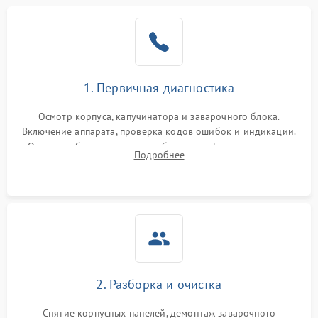
1. Первичная диагностика
Осмотр корпуса, капучинатора и заварочного блока.
Включение аппарата, проверка кодов ошибок и индикации.
Оценка работы помпы, термоблока и кофемолки на слух.
Подробнее
Измерение температуры и давления воды для выявления
локализации поломки.
2. Разборка и очистка
Снятие корпусных панелей, демонтаж заварочного