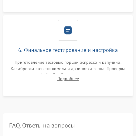
Надежная фиксация всех соединений.
6. Финальное тестирование и настройка
Приготовление тестовых порций эспрессо и капучино.
Калибровка степени помола и дозировки зерна. Проверка
плотности кофейной таблетки, температуры напитка и
Подробнее
качества молочной пены. Контроль отсутствия посторонних
шумов и протечек.
FAQ. Ответы на вопросы