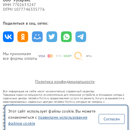
ИНН 7702633247
ОГРН 1077746335776
Поделиться в соц. сетях:
Мы принимаем
все формы оплаты
Политика конфиденциальности
Вся информация на сайте носит исключительно справочный характер.
Товарные знаки используются исключительно для описания устройств, в отношении которых
сервисные центры nzt.beko-fixim.ru предоставляют услуги по ремонту. Услуги оказываются в
неавторизованных сервисных центрах nzt.beko-fixim.ru, которые не связаны с
правообладателями товарных знаков или их официальными представителями.
Ремонт осуществляется для устройств, уже введенных в гражданский оборот в соответствии
Этот сайт использует файлы cookie. Вы можете
со статьей 1487 ГК РФ.
Использование товарных знаков не преследует цели индивидуализации услуг или введения
ознакомиться с
правилами использования
Согласен
потребителей в заблуждение, а служит для информирования о предоставляемых услугах по
ремонту техники указанных брендов.
файлов cookie
Представленная на сайте информация не является публичной офертой, определяемой
положениями Статьи 437(2) Гражданского кодекса РФ