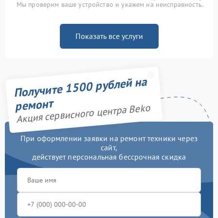
Мы проверим ваше устройство и укажем на неисправность.
Показать все услуги
Получите 1500 рублей на
ремонт
Акция сервисного центра Beko
При оформлении заявки на ремонт техники через
сайт,
действует персональная бессрочная скидка