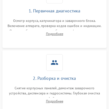
1. Первичная диагностика
Осмотр корпуса, капучинатора и заварочного блока.
Включение аппарата, проверка кодов ошибок и индикации.
Оценка работы помпы, термоблока и кофемолки на слух.
Подробнее
Измерение температуры и давления воды для выявления
локализации поломки.
2. Разборка и очистка
Снятие корпусных панелей, демонтаж заварочного
устройства, диспенсера и гидросистемы. Глубокая очистка
внутренних узлов от кофейных масел, жмыха и накипи.
Подробнее
Промывка дренажных каналов и фильтров с использованием
специализированной химии.