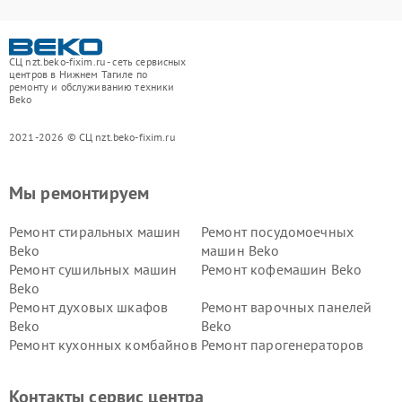
СЦ nzt.beko-fixim.ru - сеть сервисных
центров в Нижнем Тагиле по
ремонту и обслуживанию техники
Beko
2021-2026 © СЦ nzt.beko-fixim.ru
Мы ремонтируем
Ремонт стиральных машин
Ремонт посудомоечных
Beko
машин Beko
Ремонт сушильных машин
Ремонт кофемашин Beko
Beko
Ремонт духовых шкафов
Ремонт варочных панелей
Beko
Beko
Ремонт кухонных комбайнов
Ремонт парогенераторов
Beko
Beko
Ремонт блендеров Beko
Ремонт кофеварок Beko
Контакты сервис центра
Ремонт холодильников Beko
Ремонт морозильных камер