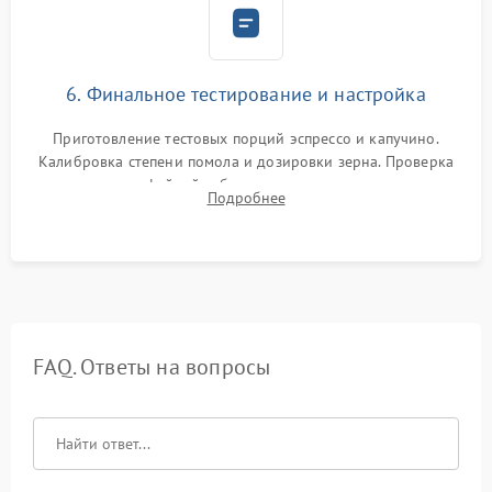
6. Финальное тестирование и настройка
Приготовление тестовых порций эспрессо и капучино.
Калибровка степени помола и дозировки зерна. Проверка
плотности кофейной таблетки, температуры напитка и
Подробнее
качества молочной пены. Контроль отсутствия посторонних
шумов и протечек.
FAQ. Ответы на вопросы