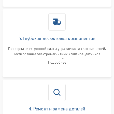
3. Глубокая дефектовка компонентов
Проверка электронной платы управления и силовых цепей.
Тестирование электромагнитных клапанов, датчиков
температуры и расходомера. Оценка степени износа
Подробнее
жерновов кофемолки, уплотнительных колец гидросистемы
и шестерней редуктора.
4. Ремонт и замена деталей