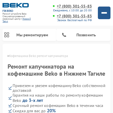
+7 (800) 301-55-83
Ежедневно, с 10:00 до 20:00
FIX-BEKO
Ремонт устройств Beko
+7 (800) 301-55-83
Специализированный
cервисный центр г.
Нижний
Звонок бесплатный по РФ
Тагил
Мы ремонтируем
Позвонить
агиле
Кофемашина Beko ремонт капучинатора
Ремонт капучинатора на
кофемашине Beko в Нижнем Тагиле
Привезем и увезем кофемашину Beko собственной
доставкой
Гарантия на наши работы по ремонту кофемашин
до 3-х лет
Beko
Ремонт стиральных машин Beko
Ремонт сушильных машин Beko
Ремонт морозильных камер Beko
Ремонт вертикальных пылесосов Beko
Ремонт посудомоечных машин Beko
Ремонт кухонных комбайнов Beko
Ремонт микроволновых печей Beko
Срочный ремонт кофемашин Beko в течении часа
20%
Скидка для вас до