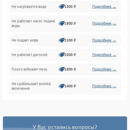
Не нагревается вода
1500 ₽
Подробнее →
Включение и работа
Не работает насос подачи
Проблемы с водой
1800 ₽
Подробнее →
воды
Проблемы с капучинатором и паром
Не подает кофе
2100 ₽
Подробнее →
Управление и электроника
Не работает дисплей
2500 ₽
Подробнее →
Программное обеспечение
Плохо взбивает пену
1800 ₽
Подробнее →
Не срабатывает кнопка
1400 ₽
Подробнее →
включения
Запах гари при работе
1800 ₽
Подробнее →
Постоянные сбои в работе
1500 ₽
Подробнее →
У Вас остались вопросы?