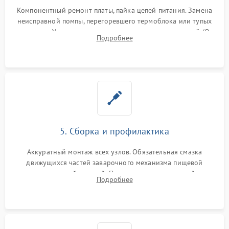
Компонентный ремонт платы, пайка цепей питания. Замена
неисправной помпы, перегоревшего термоблока или тупых
жерновов. Установка новых силиконовых уплотнителей (O-
Подробнее
ring) и тефлоновых трубок для надежного устранения
протечек.
5. Сборка и профилактика
Аккуратный монтаж всех узлов. Обязательная смазка
движущихся частей заварочного механизма пищевой
силиконовой смазкой. Проведение программной
Подробнее
декальцинации и очистки системы от кофейных масел.
Надежная фиксация всех соединений.