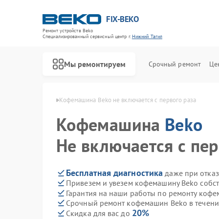
FIX-BEKO
Ремонт устройств Beko
Специализированный cервисный центр г.
Нижний Тагил
Мы ремонтируем
Срочный ремонт
Це
ko в Нижнем Тагиле
Кофемашина Beko не включается с первого раза
Кофемашина
Beko
Не включается с пер
Бесплатная диагностика
даже при отказ
Привезем и увезем кофемашину Beko собс
Гарантия на наши работы по ремонту коф
Срочный ремонт кофемашин Beko в течени
20%
Скидка для вас до
Ремонт стиральных машин Beko
Ремонт посудомоечных машин Beko
Ремонт сушильных машин Beko
Ремонт духовых шкафов Beko
Ремонт варочных панелей Beko
Ремонт кухонных комбайнов Beko
Ремонт парогенераторов Beko
Ремонт морозильных камер Beko
Ремонт вертикальных пылесосов Beko
Ремонт водонагревателей Beko
Ремонт микроволновых печей Beko