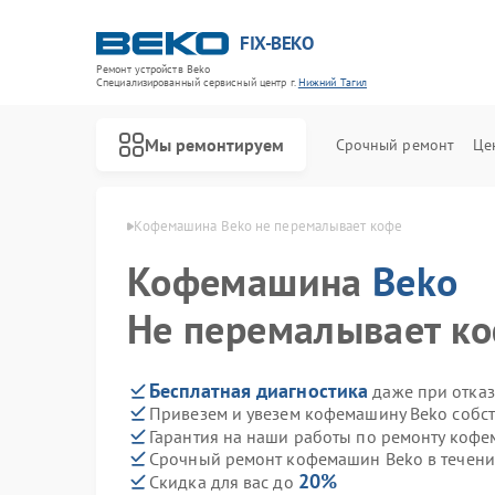
FIX-BEKO
Ремонт устройств Beko
Специализированный cервисный центр г.
Нижний Тагил
Мы ремонтируем
Срочный ремонт
Це
ko в Нижнем Тагиле
Кофемашина Beko не перемалывает кофе
Кофемашина
Beko
Не перемалывает к
Бесплатная диагностика
даже при отказ
Привезем и увезем кофемашину Beko собс
Гарантия на наши работы по ремонту коф
Срочный ремонт кофемашин Beko в течени
20%
Скидка для вас до
Ремонт стиральных машин Beko
Ремонт посудомоечных машин Beko
Ремонт сушильных машин Beko
Ремонт духовых шкафов Beko
Ремонт варочных панелей Beko
Ремонт кухонных комбайнов Beko
Ремонт парогенераторов Beko
Ремонт морозильных камер Beko
Ремонт вертикальных пылесосов Beko
Ремонт водонагревателей Beko
Ремонт микроволновых печей Beko