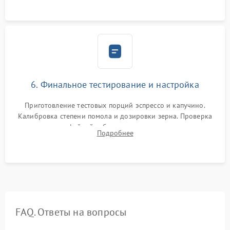
Надежная фиксация всех соединений.
6. Финальное тестирование и настройка
Приготовление тестовых порций эспрессо и капучино.
Калибровка степени помола и дозировки зерна. Проверка
плотности кофейной таблетки, температуры напитка и
Подробнее
качества молочной пены. Контроль отсутствия посторонних
шумов и протечек.
FAQ. Ответы на вопросы