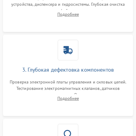
устройства, диспенсера и гидросистемы. Глубокая очистка
внутренних узлов от кофейных масел, жмыха и накипи.
Подробнее
Промывка дренажных каналов и фильтров с использованием
специализированной химии.
3. Глубокая дефектовка компонентов
Проверка электронной платы управления и силовых цепей.
Тестирование электромагнитных клапанов, датчиков
температуры и расходомера. Оценка степени износа
Подробнее
жерновов кофемолки, уплотнительных колец гидросистемы
и шестерней редуктора.