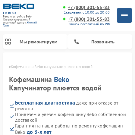
+7 (800) 301-55-83
Ежедневно, с 10:00 до 20:00
FIX-BEKO
Ремонт устройств Beko
+7 (800) 301-55-83
Специализированный
cервисный центр г.
Нижний
Звонок бесплатный по РФ
Тагил
Мы ремонтируем
Позвонить
агиле
Кофемашина Beko капучинатор плюется водой
Кофемашина
Beko
Капучинатор плюется водой
Бесплатная диагностика
даже при отказе от
ремонта
Привезем и увезем кофемашину Beko собственной
доставкой
Ремонт стиральных машин Beko
Ремонт сушильных машин Beko
Ремонт морозильных камер Beko
Ремонт вертикальных пылесосов Beko
Ремонт посудомоечных машин Beko
Ремонт кухонных комбайнов Beko
Ремонт микроволновых печей Beko
Гарантия на наши работы по ремонту кофемашин
до 3-х лет
Beko