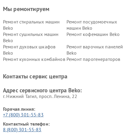
Мы ремонтируем
Ремонт стиральных машин
Ремонт посудомоечных
Beko
машин Beko
Ремонт сушильных машин
Ремонт кофемашин Beko
Beko
Ремонт духовых шкафов
Ремонт варочных панелей
Beko
Beko
Ремонт кухонных комбайнов
Ремонт парогенераторов
Beko
Beko
Ремонт блендеров Beko
Ремонт кофеварок Beko
Контакты сервис центра
Ремонт холодильников Beko
Ремонт морозильных камер
Beko
Адрес сервисного центра Beko:
г. Нижний Тагил, просп. Ленина, 22
Горячая линия:
+7 (800) 301-55-83
Контактный телефон:
8 (800) 301-55-83