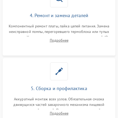
4. Ремонт и замена деталей
Компонентный ремонт платы, пайка цепей питания. Замена
неисправной помпы, перегоревшего термоблока или тупых
жерновов. Установка новых силиконовых уплотнителей (O-
Подробнее
ring) и тефлоновых трубок для надежного устранения
протечек.
5. Сборка и профилактика
Аккуратный монтаж всех узлов. Обязательная смазка
движущихся частей заварочного механизма пищевой
силиконовой смазкой. Проведение программной
Подробнее
декальцинации и очистки системы от кофейных масел.