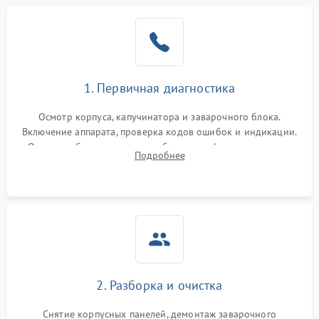
1. Первичная диагностика
Осмотр корпуса, капучинатора и заварочного блока.
Включение аппарата, проверка кодов ошибок и индикации.
Оценка работы помпы, термоблока и кофемолки на слух.
Подробнее
Измерение температуры и давления воды для выявления
локализации поломки.
2. Разборка и очистка
Снятие корпусных панелей, демонтаж заварочного