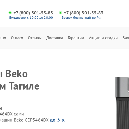
+7 (800) 301-55-83
+7 (800) 301-55-83
Ежедневно, с 10:00 до 20:00
Звонок бесплатный по РФ
ны
О нас
Отзывы
Доставка
Гарантии
Акции и скидки
Зая
 Beko
м Тагиле
е
5464DX сами
до 3-х
фемашин Beko CEP5464DX