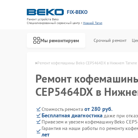
FIX-BEKO
Ремонт устройств Beko
Специализированный cервисный центр г.
Нижний Тагил
Мы ремонтируем
Срочный ремонт
Це
ko в Нижнем Тагиле
Ремонт кофемашины Beko CEP5464DX в Нижнем Тагиле
Ремонт кофемашины
CEP5464DX в Нижне
от 280 руб.
Стоимость ремонта
Бесплатная диагностика
даже при отказ
Привезем и увезем кофемашину Beko CEP
Гарантия на наши работы по ремонту ко
лет
Ремонт стиральных машин Beko
Ремонт посудомоечных машин Beko
Ремонт сушильных машин Beko
Ремонт духовых шкафов Beko
Ремонт варочных панелей Beko
Ремонт кухонных комбайнов Beko
Ремонт парогенераторов Beko
Ремонт морозильных камер Beko
Ремонт вертикальных пылесосов Beko
Ремонт водонагревателей Beko
Ремонт микроволновых печей Beko