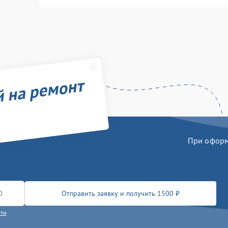
й на ремонт
При оформл
Отправить заявку и получить 1500 ₽
сти