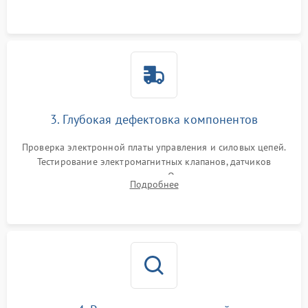
Промывка дренажных каналов и фильтров с использованием
специализированной химии.
3. Глубокая дефектовка компонентов
Проверка электронной платы управления и силовых цепей.
Тестирование электромагнитных клапанов, датчиков
температуры и расходомера. Оценка степени износа
Подробнее
жерновов кофемолки, уплотнительных колец гидросистемы
и шестерней редуктора.