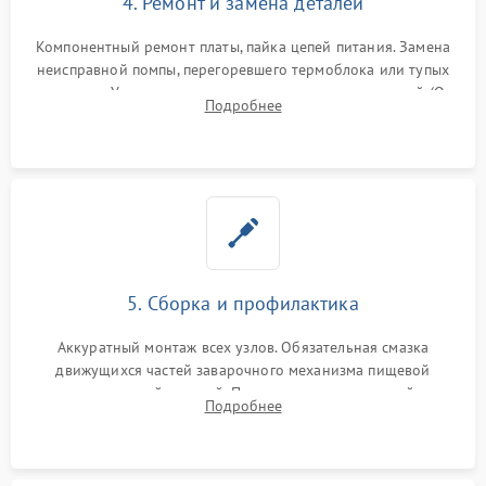
4. Ремонт и замена деталей
Компонентный ремонт платы, пайка цепей питания. Замена
неисправной помпы, перегоревшего термоблока или тупых
жерновов. Установка новых силиконовых уплотнителей (O-
Подробнее
ring) и тефлоновых трубок для надежного устранения
протечек.
5. Сборка и профилактика
Аккуратный монтаж всех узлов. Обязательная смазка
движущихся частей заварочного механизма пищевой
силиконовой смазкой. Проведение программной
Подробнее
декальцинации и очистки системы от кофейных масел.
Надежная фиксация всех соединений.