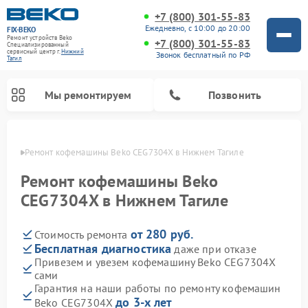
+7 (800) 301-55-83
Ежедневно, с 10:00 до 20:00
FIX-BEKO
Ремонт устройств Beko
+7 (800) 301-55-83
Специализированный
cервисный центр г.
Нижний
Звонок бесплатный по РФ
Тагил
Мы ремонтируем
Позвонить
агиле
Ремонт кофемашины Beko CEG7304X в Нижнем Тагиле
Ремонт кофемашины Beko
CEG7304X в Нижнем Тагиле
от 280 руб.
Стоимость ремонта
Бесплатная диагностика
даже при отказе
Привезем и увезем кофемашину Beko CEG7304X
сами
Ремонт стиральных машин Beko
Ремонт сушильных машин Beko
Ремонт морозильных камер Beko
Ремонт вертикальных пылесосов Beko
Ремонт посудомоечных машин Beko
Ремонт кухонных комбайнов Beko
Ремонт микроволновых печей Beko
Гарантия на наши работы по ремонту кофемашин
до 3-х лет
Beko CEG7304X