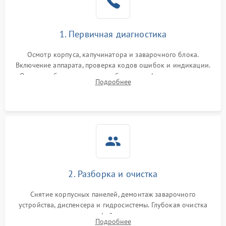
1. Первичная диагностика
Осмотр корпуса, капучинатора и заварочного блока.
Включение аппарата, проверка кодов ошибок и индикации.
Оценка работы помпы, термоблока и кофемолки на слух.
Подробнее
Измерение температуры и давления воды для выявления
локализации поломки.
2. Разборка и очистка
Снятие корпусных панелей, демонтаж заварочного
устройства, диспенсера и гидросистемы. Глубокая очистка
внутренних узлов от кофейных масел, жмыха и накипи.
Подробнее