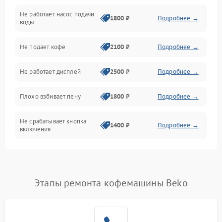
Не работает насос подачи
Проблемы с водой
1800 ₽
Подробнее →
воды
Проблемы с капучинатором и паром
Не подает кофе
2100 ₽
Подробнее →
Управление и электроника
Не работает дисплей
2500 ₽
Подробнее →
Программное обеспечение
Плохо взбивает пену
1800 ₽
Подробнее →
Не срабатывает кнопка
1400 ₽
Подробнее →
включения
Запах гари при работе
1800 ₽
Подробнее →
Постоянные сбои в работе
1500 ₽
Подробнее →
Этапы ремонта кофемашины Beko