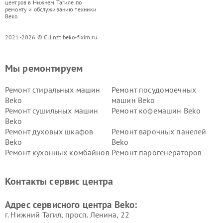
центров в Нижнем Тагиле по
ремонту и обслуживанию техники
Beko
2021-2026 © СЦ nzt.beko-fixim.ru
Мы ремонтируем
Ремонт стиральных машин
Ремонт посудомоечных
Beko
машин Beko
Ремонт сушильных машин
Ремонт кофемашин Beko
Beko
Ремонт духовых шкафов
Ремонт варочных панелей
Beko
Beko
Ремонт кухонных комбайнов
Ремонт парогенераторов
Beko
Beko
Ремонт блендеров Beko
Ремонт кофеварок Beko
Контакты сервис центра
Ремонт холодильников Beko
Ремонт морозильных камер
Beko
Адрес сервисного центра Beko:
г. Нижний Тагил, просп. Ленина, 22