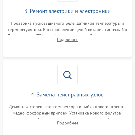
3. Ремонт электрики и электроники
Прозвонка пускозащитного реле, датчиков температуры и
терморегулятора. Восстановление цепей питания системы No
Frost, включая ТЭН оттайки и вентилятор. Ремонт или замена
Подробнее
платы управления при сбоях алгоритмов.
4. Замена неисправных узлов
Демонтаж сгоревшего компрессора и пайка нового агрегата
медно-фосфорным припоем. Установка нового фильтра-
осушителя. Замена изношенных вентиляторов обдува,
Подробнее
сломанных заслонок или поврежденных дверных петель.