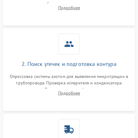
сопротивления обмоток мотора, проверка термостата и
Подробнее
считывание кодов ошибок с электронного дисплея.
2. Поиск утечек и подготовка контура
Опрессовка системы азотом для выявления микротрещин в
трубопроводе. Проверка испарителя и конденсатора
течеискателем. Демонтаж старого фильтра-осушителя и
Подробнее
продувка капиллярной трубки для устранения засоров.