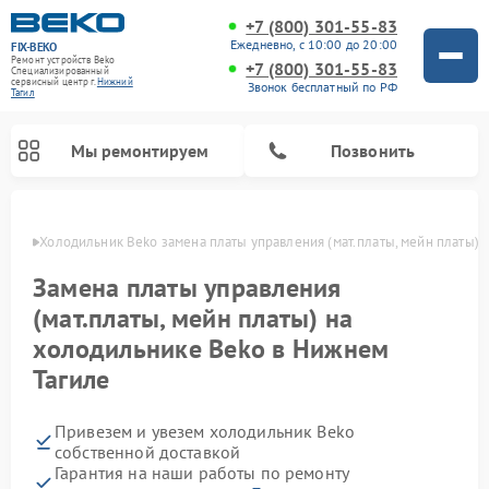
+7 (800) 301-55-83
Ежедневно, с 10:00 до 20:00
FIX-BEKO
Ремонт устройств Beko
+7 (800) 301-55-83
Специализированный
cервисный центр г.
Нижний
Звонок бесплатный по РФ
Тагил
Мы ремонтируем
Позвонить
агиле
Холодильник Beko замена платы управления (мат.платы, мейн платы)
Замена платы управления
(мат.платы, мейн платы) на
холодильнике Beko в Нижнем
Тагиле
Привезем и увезем холодильник Beko
Ремонт стиральных машин Beko
Ремонт сушильных машин Beko
Ремонт кухонных комбайнов Beko
Ремонт морозильных камер Beko
Ремонт вертикальных пылесосов Beko
Ремонт посудомоечных машин Beko
Ремонт микроволновых печей Beko
собственной доставкой
Гарантия на наши работы по ремонту