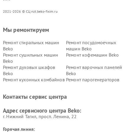
2021-2026 © СЦ nzt.beko-fixim.ru
Мы ремонтируем
Ремонт стиральных машин
Ремонт посудомоечных
Beko
машин Beko
Ремонт сушильных машин
Ремонт кофемашин Beko
Beko
Ремонт духовых шкафов
Ремонт варочных панелей
Beko
Beko
Ремонт кухонных комбайнов
Ремонт парогенераторов
Beko
Beko
Ремонт блендеров Beko
Ремонт кофеварок Beko
Контакты сервис центра
Ремонт холодильников Beko
Ремонт морозильных камер
Beko
Адрес сервисного центра Beko:
г. Нижний Тагил, просп. Ленина, 22
Горячая линия: