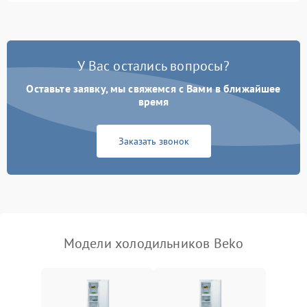
Не работает вентилятор
1800 ₽
Подробнее →
Поломка системы No Frost
2600 ₽
Подробнее →
У Вас остались вопросы?
Оставьте заявку, мы свяжемся с Вами в ближайшее
Образование конденсата
1800 ₽
Подробнее →
на стенках
время
Сбой в работе инвертора
2100 ₽
Подробнее →
Заказать звонок
Запах горелого при
2000 ₽
Подробнее →
работе
Не включается
1000 ₽
Подробнее →
холодильник
Модели холодильников Beko
Проблемы с системой
автоматической
1800 ₽
Подробнее →
разморозки