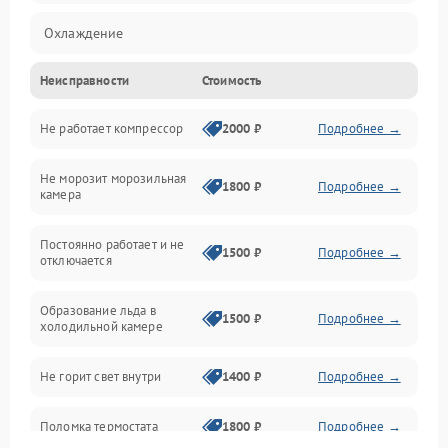
Охлаждение
Неисправности
Стоимость
Механика
Не работает компрессор
2000 ₽
Подробнее →
Электропитание
Не морозит морозильная
Дренаж
1800 ₽
Подробнее →
камера
Оттайка
Постоянно работает и не
1500 ₽
Подробнее →
отключается
Программное обеспечение
Образование льда в
1500 ₽
Подробнее →
холодильной камере
Не горит свет внутри
1400 ₽
Подробнее →
Поломка термостата
1800 ₽
Подробнее →