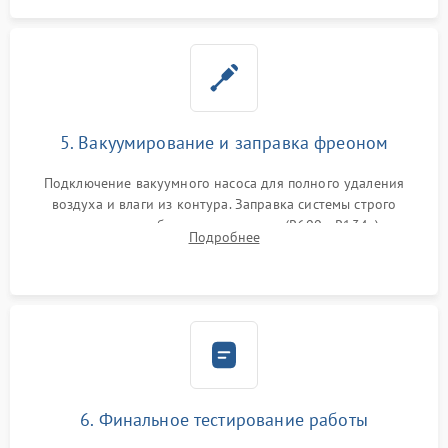
5. Вакуумирование и заправка фреоном
Подключение вакуумного насоса для полного удаления
воздуха и влаги из контура. Заправка системы строго
дозированным объемом хладагента (R600a, R134a) по
Подробнее
электронным весам. Контроль рабочего давления в системе.
6. Финальное тестирование работы