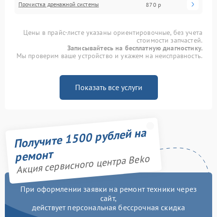
Прочистка дренажной системы
870 р
Цены в прайс-листе указаны ориентировочные, без учета
стоимости запчастей.
Записывайтесь на бесплатную диагностику.
Мы проверим ваше устройство и укажем на неисправность.
Показать все услуги
Получите 1500 рублей на
ремонт
Акция сервисного центра Beko
При оформлении заявки на ремонт техники через
сайт,
действует персональная бессрочная скидка