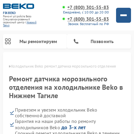
+7 (800) 301-55-83
Ежедневно, с 10:00 до 20:00
FIX-BEKO
Ремонт устройств Beko
+7 (800) 301-55-83
Специализированный
cервисный центр г.
Нижний
Звонок бесплатный по РФ
Тагил
Мы ремонтируем
Позвонить
агиле
Холодильник Beko ремонт датчика морозильного отделения
Ремонт датчика морозильного
отделения на холодильнике Beko в
Нижнем Тагиле
Привезем и увезем холодильник Beko
собственной доставкой
Гарантия на наши работы по ремонту
Ремонт стиральных машин Beko
Ремонт сушильных машин Beko
Ремонт кухонных комбайнов Beko
Ремонт морозильных камер Beko
Ремонт вертикальных пылесосов Beko
Ремонт посудомоечных машин Beko
Ремонт микроволновых печей Beko
до 3-х лет
холодильников Beko
Срочный ремонт холодильников Beko в течении