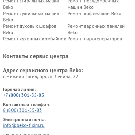
Ремонт стиральных машин
Ремонт посудомоечных
Beko
машин Beko
Ремонт сушильных машин
Ремонт кофемашин Beko
Beko
Ремонт духовых шкафов
Ремонт варочных панелей
Beko
Beko
Ремонт кухонных комбайнов
Ремонт парогенераторов
Beko
Beko
Ремонт блендеров Beko
Ремонт кофеварок Beko
Контакты сервис центра
Ремонт холодильников Beko
Ремонт морозильных камер
Beko
Адрес сервисного центра Beko:
г. Нижний Тагил, просп. Ленина, 22
Горячая линия:
+7 (800) 301-55-83
Контактный телефон:
8 (800) 301-55-83
Электронная почта:
info@beko-fixim.ru
для юридических лиц