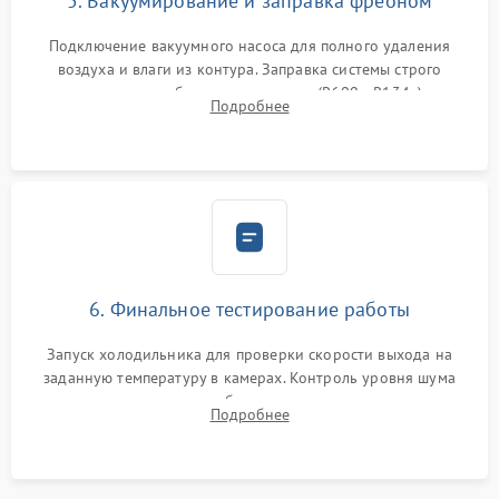
5. Вакуумирование и заправка фреоном
Подключение вакуумного насоса для полного удаления
воздуха и влаги из контура. Заправка системы строго
дозированным объемом хладагента (R600a, R134a) по
Подробнее
электронным весам. Контроль рабочего давления в системе.
6. Финальное тестирование работы
Запуск холодильника для проверки скорости выхода на
заданную температуру в камерах. Контроль уровня шума
компрессора, отсутствия обмерзания стенок и корректного
Подробнее
срабатывания системы автоматической оттайки.