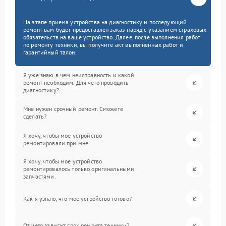
На этапе приема устройства на диагностику и последующий
ремонт вам будет предоставлен заказ-наряд с указанием страховых
обязательств на ваше устройство. Далее, после выполнения работ
по ремонту техники, вы получите акт выполненных работ и
гарантийный талон.
Я уже знаю в чем неисправность и какой
ремонт необходим. Для чего проводить
диагностику?
Мне нужен срочный ремонт. Сможете
сделать?
Я хочу, чтобы мое устройство
ремонтировали при мне.
Я хочу, чтобы мое устройство
ремонтировалось только оригинальными
запчастями.
Как я узнаю, что мое устройство готово?
От чего зависит срок ремонта техники?