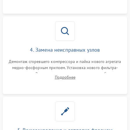
4. Замена неисправных узлов
Демонтаж сгоревшего компрессора и пайка нового агрегата
медно-фосфорным припоем. Установка нового фильтра-
осушителя. Замена изношенных вентиляторов обдува,
Подробнее
сломанных заслонок или поврежденных дверных петель.