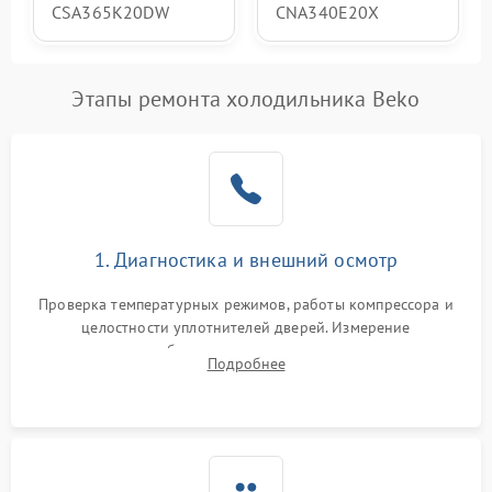
CSA365K20DW
CNA340E20X
Этапы ремонта холодильника Beko
1. Диагностика и внешний осмотр
Проверка температурных режимов, работы компрессора и
целостности уплотнителей дверей. Измерение
сопротивления обмоток мотора, проверка термостата и
Подробнее
считывание кодов ошибок с электронного дисплея.