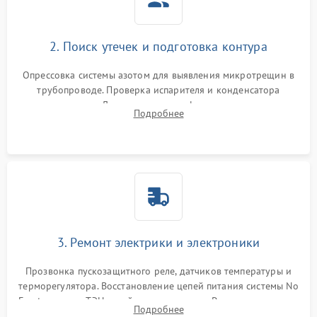
2. Поиск утечек и подготовка контура
Опрессовка системы азотом для выявления микротрещин в
трубопроводе. Проверка испарителя и конденсатора
течеискателем. Демонтаж старого фильтра-осушителя и
Подробнее
продувка капиллярной трубки для устранения засоров.
3. Ремонт электрики и электроники
Прозвонка пускозащитного реле, датчиков температуры и
терморегулятора. Восстановление цепей питания системы No
Frost, включая ТЭН оттайки и вентилятор. Ремонт или замена
Подробнее
платы управления при сбоях алгоритмов.