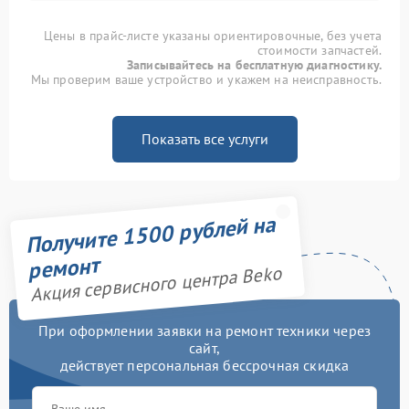
Цены в прайс-листе указаны ориентировочные, без учета
стоимости запчастей.
Записывайтесь на бесплатную диагностику.
Мы проверим ваше устройство и укажем на неисправность.
Показать все услуги
Получите 1500 рублей на
ремонт
Акция сервисного центра Beko
При оформлении заявки на ремонт техники через
сайт,
действует персональная бессрочная скидка