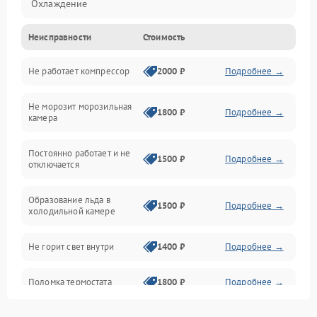
Охлаждение
Неисправности
Стоимость
Механика
Не работает компрессор
2000 ₽
Подробнее →
Электропитание
Не морозит морозильная
Дренаж
1800 ₽
Подробнее →
камера
Оттайка
Постоянно работает и не
1500 ₽
Подробнее →
отключается
Программное обеспечение
Образование льда в
1500 ₽
Подробнее →
холодильной камере
Не горит свет внутри
1400 ₽
Подробнее →
Поломка термостата
1800 ₽
Подробнее →