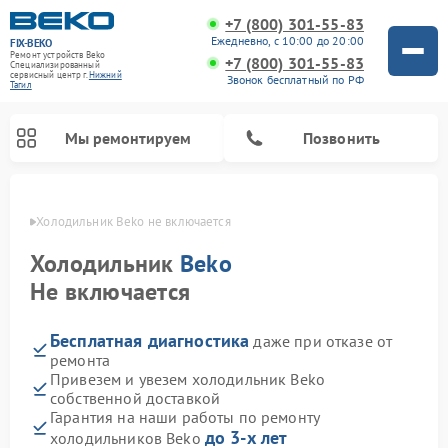
+7 (800) 301-55-83
Ежедневно, с 10:00 до 20:00
FIX-BEKO
Ремонт устройств Beko
+7 (800) 301-55-83
Специализированный
cервисный центр г.
Нижний
Звонок бесплатный по РФ
Тагил
Мы ремонтируем
Позвонить
агиле
Холодильник Beko не включается
Холодильник
Beko
Не включается
Бесплатная диагностика
даже при отказе от
ремонта
Привезем и увезем холодильник Beko
собственной доставкой
Ремонт стиральных машин Beko
Ремонт сушильных машин Beko
Ремонт кухонных комбайнов Beko
Ремонт морозильных камер Beko
Ремонт вертикальных пылесосов Beko
Ремонт посудомоечных машин Beko
Ремонт микроволновых печей Beko
Гарантия на наши работы по ремонту
до 3-х лет
холодильников Beko