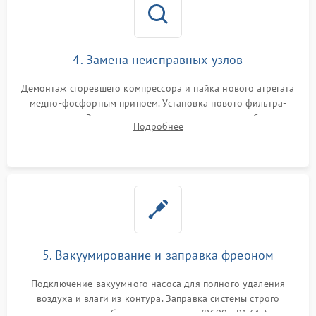
4. Замена неисправных узлов
Демонтаж сгоревшего компрессора и пайка нового агрегата
медно-фосфорным припоем. Установка нового фильтра-
осушителя. Замена изношенных вентиляторов обдува,
Подробнее
сломанных заслонок или поврежденных дверных петель.
5. Вакуумирование и заправка фреоном
Подключение вакуумного насоса для полного удаления
воздуха и влаги из контура. Заправка системы строго
дозированным объемом хладагента (R600a, R134a) по