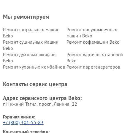
Мы ремонтируем
Ремонт стиральных машин
Ремонт посудомоечных
Beko
машин Beko
Ремонт сушильных машин
Ремонт кофемашин Beko
Beko
Ремонт духовых шкафов
Ремонт варочных панелей
Beko
Beko
Ремонт кухонных комбайнов
Ремонт парогенераторов
Beko
Beko
Ремонт блендеров Beko
Ремонт кофеварок Beko
Контакты сервис центра
Ремонт холодильников Beko
Ремонт морозильных камер
Beko
Адрес сервисного центра Beko:
г. Нижний Тагил, просп. Ленина, 22
Горячая линия:
+7 (800) 301-55-83
Контактный телефон: