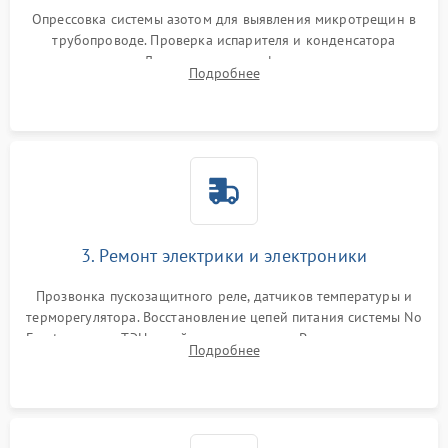
Опрессовка системы азотом для выявления микротрещин в
трубопроводе. Проверка испарителя и конденсатора
течеискателем. Демонтаж старого фильтра-осушителя и
Подробнее
продувка капиллярной трубки для устранения засоров.
3. Ремонт электрики и электроники
Прозвонка пускозащитного реле, датчиков температуры и
терморегулятора. Восстановление цепей питания системы No
Frost, включая ТЭН оттайки и вентилятор. Ремонт или замена
Подробнее
платы управления при сбоях алгоритмов.