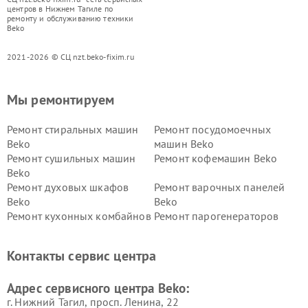
центров в Нижнем Тагиле по
ремонту и обслуживанию техники
Beko
2021-2026 © СЦ nzt.beko-fixim.ru
Мы ремонтируем
Ремонт стиральных машин
Ремонт посудомоечных
Beko
машин Beko
Ремонт сушильных машин
Ремонт кофемашин Beko
Beko
Ремонт духовых шкафов
Ремонт варочных панелей
Beko
Beko
Ремонт кухонных комбайнов
Ремонт парогенераторов
Beko
Beko
Ремонт блендеров Beko
Ремонт кофеварок Beko
Контакты сервис центра
Ремонт холодильников Beko
Ремонт морозильных камер
Beko
Адрес сервисного центра Beko:
г. Нижний Тагил, просп. Ленина, 22