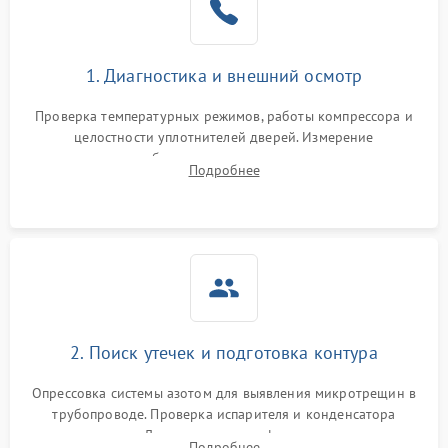
на стенках
Сбой в работе инвертора
2100 ₽
Подробнее →
1. Диагностика и внешний осмотр
Запах горелого при
2000 ₽
Подробнее →
Проверка температурных режимов, работы компрессора и
работе
целостности уплотнителей дверей. Измерение
сопротивления обмоток мотора, проверка термостата и
Не включается
Подробнее
1000 ₽
Подробнее →
считывание кодов ошибок с электронного дисплея.
холодильник
Проблемы с системой
автоматической
1800 ₽
Подробнее →
разморозки
2. Поиск утечек и подготовка контура
Опрессовка системы азотом для выявления микротрещин в
трубопроводе. Проверка испарителя и конденсатора
течеискателем. Демонтаж старого фильтра-осушителя и
Подробнее