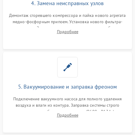
4. Замена неисправных узлов
Демонтаж сгоревшего компрессора и пайка нового агрегата
медно-фосфорным припоем. Установка нового фильтра-
осушителя. Замена изношенных вентиляторов обдува,
Подробнее
сломанных заслонок или поврежденных дверных петель.
5. Вакуумирование и заправка фреоном
Подключение вакуумного насоса для полного удаления
воздуха и влаги из контура. Заправка системы строго
дозированным объемом хладагента (R600a, R134a) по
Подробнее
электронным весам. Контроль рабочего давления в системе.