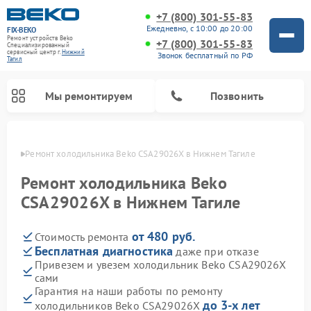
+7 (800) 301-55-83
Ежедневно, с 10:00 до 20:00
FIX-BEKO
Ремонт устройств Beko
+7 (800) 301-55-83
Специализированный
cервисный центр г.
Нижний
Звонок бесплатный по РФ
Тагил
Мы ремонтируем
Позвонить
агиле
Ремонт холодильника Beko CSA29026X в Нижнем Тагиле
Ремонт холодильника Beko
CSA29026X в Нижнем Тагиле
от 480 руб.
Стоимость ремонта
Бесплатная диагностика
даже при отказе
Привезем и увезем холодильник Beko CSA29026X
сами
Ремонт стиральных машин Beko
Ремонт сушильных машин Beko
Ремонт кухонных комбайнов Beko
Ремонт морозильных камер Beko
Ремонт вертикальных пылесосов Beko
Ремонт посудомоечных машин Beko
Ремонт микроволновых печей Beko
Гарантия на наши работы по ремонту
до 3-х лет
холодильников Beko CSA29026X