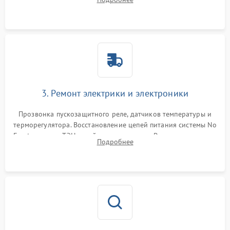
продувка капиллярной трубки для устранения засоров.
3. Ремонт электрики и электроники
Прозвонка пускозащитного реле, датчиков температуры и
терморегулятора. Восстановление цепей питания системы No
Frost, включая ТЭН оттайки и вентилятор. Ремонт или замена
Подробнее
платы управления при сбоях алгоритмов.