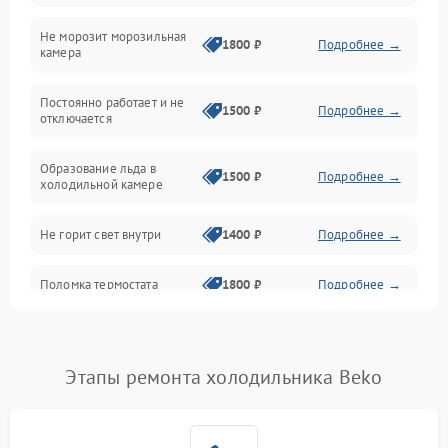
Не морозит морозильная
Дренаж
1800 ₽
Подробнее →
камера
Оттайка
Постоянно работает и не
1500 ₽
Подробнее →
отключается
Программное обеспечение
Образование льда в
1500 ₽
Подробнее →
холодильной камере
Не горит свет внутри
1400 ₽
Подробнее →
Поломка термостата
1800 ₽
Подробнее →
Не работает вентилятор
1800 ₽
Подробнее →
Этапы ремонта холодильника Beko
Поломка системы No Frost
2600 ₽
Подробнее →
Образование конденсата
1800 ₽
Подробнее →