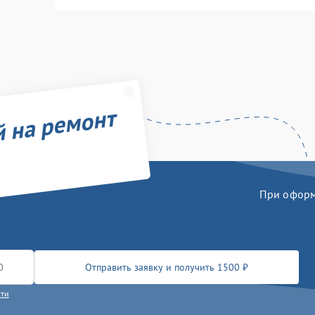
й на ремонт
При оформл
Отправить заявку и получить 1500 ₽
сти