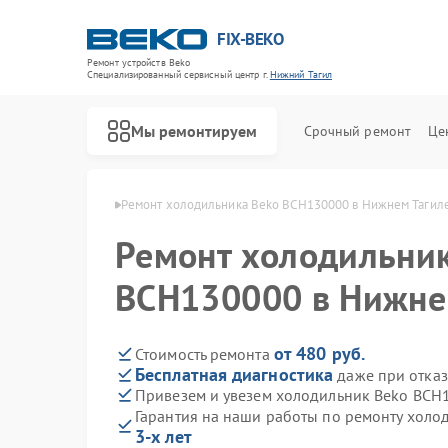
FIX-BEKO
Ремонт устройств Beko
Специализированный cервисный центр г.
Нижний Тагил
Мы ремонтируем
Срочный ремонт
Це
ko в Нижнем Тагиле
Ремонт холодильника Beko BCH130000 в Нижнем Тагил
Ремонт холодильни
BCH130000 в Нижне
от 480 руб.
Стоимость ремонта
Бесплатная диагностика
даже при отказ
Привезем и увезем холодильник Beko BCH
Гарантия на наши работы по ремонту хол
3-х лет
Ремонт стиральных машин Beko
Ремонт посудомоечных машин Beko
Ремонт сушильных машин Beko
Ремонт духовых шкафов Beko
Ремонт варочных панелей Beko
Ремонт кухонных комбайнов Beko
Ремонт парогенераторов Beko
Ремонт морозильных камер Beko
Ремонт вертикальных пылесосов Beko
Ремонт водонагревателей Beko
Ремонт микроволновых печей Beko