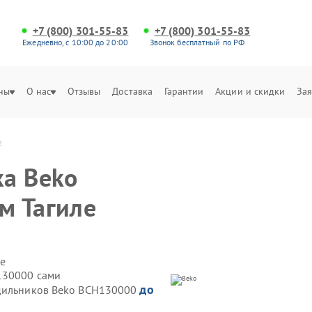
+7 (800) 301-55-83
+7 (800) 301-55-83
Ежедневно, с 10:00 до 20:00
Звонок бесплатный по РФ
ны
О нас
Отзывы
Доставка
Гарантии
Акции и скидки
Зая
е
ка Beko
м Тагиле
е
130000 сами
до
одильников Beko BCH130000