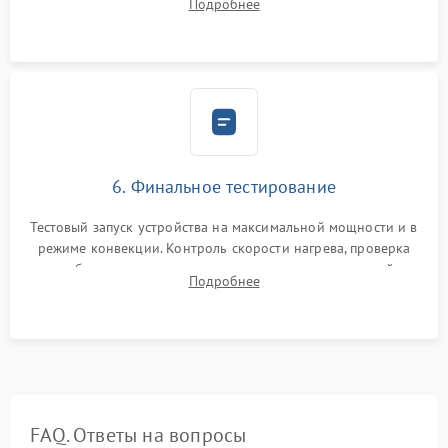
Подробнее
Надежная фиксация клемм и сборка корпуса шкафа.
6. Финальное тестирование
Тестовый запуск устройства на максимальной мощности и в
режиме конвекции. Контроль скорости нагрева, проверка
срабатывания термостата при достижении заданной
Подробнее
температуры и тест на отсутствие утечек тока.
FAQ. Ответы на вопросы