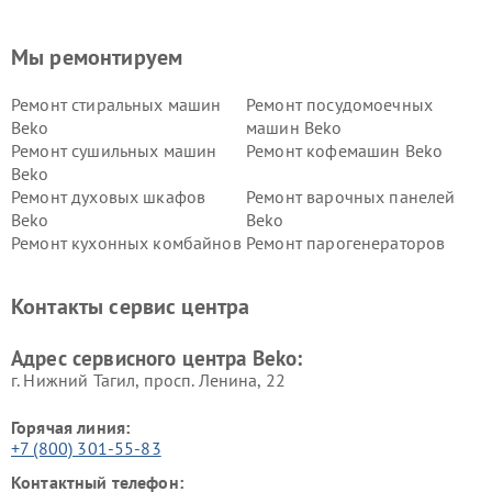
Мы ремонтируем
Ремонт стиральных машин
Ремонт посудомоечных
Beko
машин Beko
Ремонт сушильных машин
Ремонт кофемашин Beko
Beko
Ремонт духовых шкафов
Ремонт варочных панелей
Beko
Beko
Ремонт кухонных комбайнов
Ремонт парогенераторов
Beko
Beko
Ремонт блендеров Beko
Ремонт кофеварок Beko
Контакты сервис центра
Ремонт холодильников Beko
Ремонт морозильных камер
Beko
Адрес сервисного центра Beko:
г. Нижний Тагил, просп. Ленина, 22
Горячая линия:
+7 (800) 301-55-83
Контактный телефон: