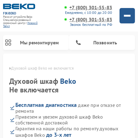
+7 (800) 301-55-83
Ежедневно, с 10:00 до 20:00
FIX-BEKO
Ремонт устройств Beko
+7 (800) 301-55-83
Специализированный
cервисный центр г.
Нижний
Звонок бесплатный по РФ
Тагил
Мы ремонтируем
Позвонить
агиле
Духовой шкаф Beko не включается
Духовой шкаф
Beko
Не включается
Бесплатная диагностика
даже при отказе от
ремонта
Привезем и увезем духовой шкаф Beko
собственной доставкой
Ремонт стиральных машин Beko
Ремонт сушильных машин Beko
Ремонт морозильных камер Beko
Ремонт вертикальных пылесосов Beko
Ремонт посудомоечных машин Beko
Ремонт кухонных комбайнов Beko
Ремонт микроволновых печей Beko
Гарантия на наши работы по ремонту духовых
до 3-х лет
шкафов Beko