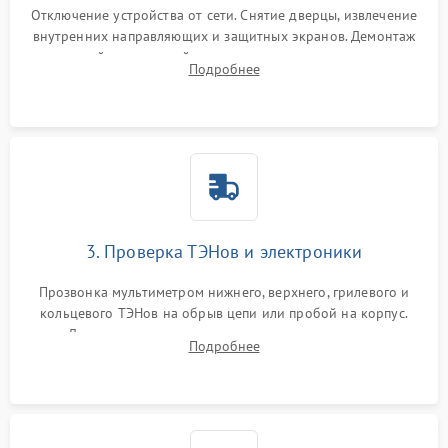
Отключение устройства от сети. Снятие дверцы, извлечение
внутренних направляющих и защитных экранов. Демонтаж
задней или верхней панели для прямого доступа к
Подробнее
нагревательным элементам, плате и вентиляторам.
3. Проверка ТЭНов и электроники
Прозвонка мультиметром нижнего, верхнего, грилевого и
кольцевого ТЭНов на обрыв цепи или пробой на корпус.
Диагностика термостата, датчиков температуры,
Подробнее
переключателя режимов и мотора конвекции.