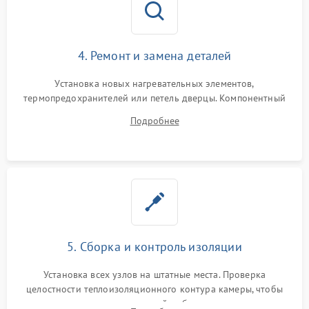
4. Ремонт и замена деталей
Установка новых нагревательных элементов,
термопредохранителей или петель дверцы. Компонентный
ремонт электронного модуля управления, замена
Подробнее
выгоревших реле, восстановление контактов и замена
уплотнителя.
5. Сборка и контроль изоляции
Установка всех узлов на штатные места. Проверка
целостности теплоизоляционного контура камеры, чтобы
исключить перегрев кухонной мебели и потерю тепла.