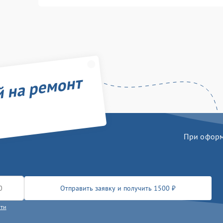
й на ремонт
При оформл
Отправить заявку и получить 1500 ₽
сти