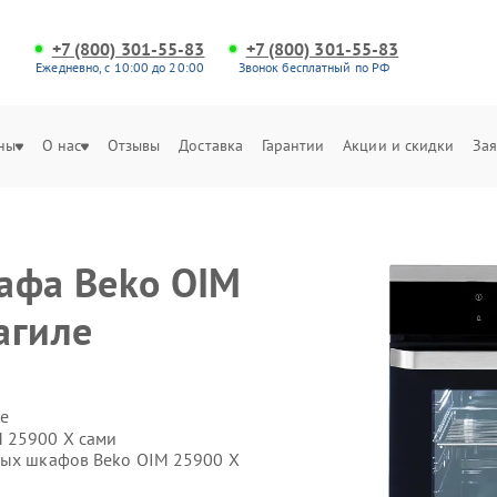
+7 (800) 301-55-83
+7 (800) 301-55-83
Ежедневно, с 10:00 до 20:00
Звонок бесплатный по РФ
ны
О нас
Отзывы
Доставка
Гарантии
Акции и скидки
Зая
афа Beko OIM
агиле
е
M 25900 X сами
вых шкафов Beko OIM 25900 X