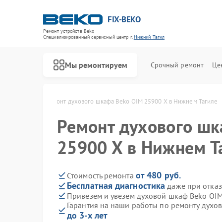
FIX-BEKO
Ремонт устройств Beko
Специализированный cервисный центр г.
Нижний Тагил
Мы ремонтируем
Срочный ремонт
Це
 Нижнем Тагиле
Ремонт духового шкафа Beko OIM 25900 X в Нижнем Тагиле
Ремонт духового шк
25900 X в Нижнем Т
от 480 руб.
Стоимость ремонта
Бесплатная диагностика
даже при отказ
Привезем и увезем духовой шкаф Beko OI
Гарантия на наши работы по ремонту духо
до 3-х лет
Ремонт стиральных машин Beko
Ремонт посудомоечных машин Beko
Ремонт сушильных машин Beko
Ремонт варочных панелей Beko
Ремонт кухонных комбайнов Beko
Ремонт парогенераторов Beko
Ремонт морозильных камер Beko
Ремонт вертикальных пылесосов Beko
Ремонт водонагревателей Beko
Ремонт микроволновых печей Beko