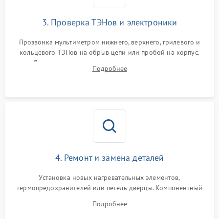
3. Проверка ТЭНов и электроники
Прозвонка мультиметром нижнего, верхнего, грилевого и
кольцевого ТЭНов на обрыв цепи или пробой на корпус.
Диагностика термостата, датчиков температуры,
Подробнее
переключателя режимов и мотора конвекции.
4. Ремонт и замена деталей
Установка новых нагревательных элементов,
термопредохранителей или петель дверцы. Компонентный
ремонт электронного модуля управления, замена
Подробнее
выгоревших реле, восстановление контактов и замена
уплотнителя.