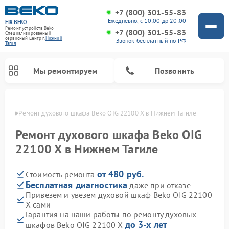
+7 (800) 301-55-83
Ежедневно, с 10:00 до 20:00
FIX-BEKO
Ремонт устройств Beko
+7 (800) 301-55-83
Специализированный
cервисный центр г.
Нижний
Звонок бесплатный по РФ
Тагил
Мы ремонтируем
Позвонить
агиле
Ремонт духового шкафа Beko OIG 22100 X в Нижнем Тагиле
Ремонт духового шкафа Beko OIG
22100 X в Нижнем Тагиле
от 480 руб.
Стоимость ремонта
Бесплатная диагностика
даже при отказе
Привезем и увезем духовой шкаф Beko OIG 22100
X сами
Ремонт стиральных машин Beko
Ремонт сушильных машин Beko
Ремонт морозильных камер Beko
Ремонт вертикальных пылесосов Beko
Ремонт посудомоечных машин Beko
Ремонт кухонных комбайнов Beko
Ремонт микроволновых печей Beko
Гарантия на наши работы по ремонту духовых
до 3-х лет
шкафов Beko OIG 22100 X