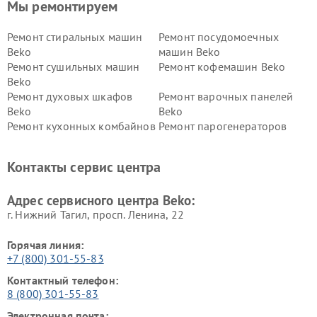
Мы ремонтируем
Ремонт стиральных машин
Ремонт посудомоечных
Beko
машин Beko
Ремонт сушильных машин
Ремонт кофемашин Beko
Beko
Ремонт духовых шкафов
Ремонт варочных панелей
Beko
Beko
Ремонт кухонных комбайнов
Ремонт парогенераторов
Beko
Beko
Ремонт блендеров Beko
Ремонт кофеварок Beko
Контакты сервис центра
Ремонт холодильников Beko
Ремонт морозильных камер
Beko
Адрес сервисного центра Beko:
г. Нижний Тагил, просп. Ленина, 22
Горячая линия:
+7 (800) 301-55-83
Контактный телефон:
8 (800) 301-55-83
Электронная почта: