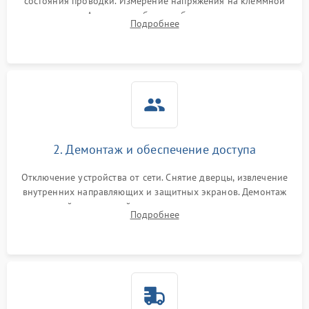
состояния проводки. Измерение напряжения на клеммной
колодке. Анализ жалоб на проблемы с нагревом,
Подробнее
конвекцией, панелью управления или блокировкой дверцы.
2. Демонтаж и обеспечение доступа
Отключение устройства от сети. Снятие дверцы, извлечение
внутренних направляющих и защитных экранов. Демонтаж
задней или верхней панели для прямого доступа к
Подробнее
нагревательным элементам, плате и вентиляторам.