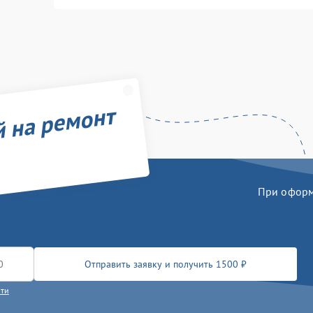
й на ремонт
При оформл
Отправить заявку и получить 1500 ₽
сти