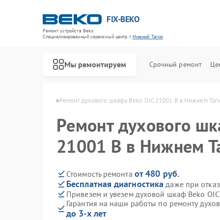
FIX-BEKO
Ремонт устройств Beko
Специализированный cервисный центр г.
Нижний Тагил
Мы ремонтируем
Срочный ремонт
Це
ko в Нижнем Тагиле
Ремонт духового шкафа Beko OIC 21001 B в Нижнем Таг
Ремонт духового шк
21001 B в Нижнем Т
от 480 руб.
Стоимость ремонта
Бесплатная диагностика
даже при отказ
Привезем и увезем духовой шкаф Beko OIC
Гарантия на наши работы по ремонту духо
до 3-х лет
Ремонт стиральных машин Beko
Ремонт посудомоечных машин Beko
Ремонт сушильных машин Beko
Ремонт варочных панелей Beko
Ремонт кухонных комбайнов Beko
Ремонт парогенераторов Beko
Ремонт морозильных камер Beko
Ремонт вертикальных пылесосов Beko
Ремонт водонагревателей Beko
Ремонт микроволновых печей Beko