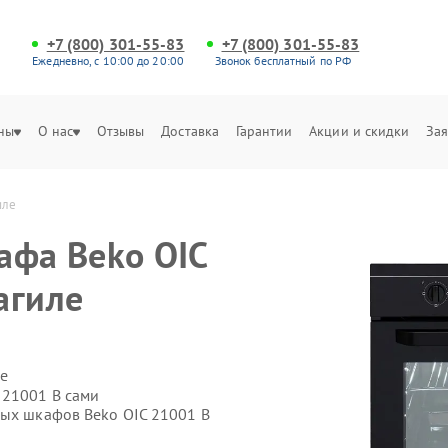
+7 (800) 301-55-83
+7 (800) 301-55-83
Ежедневно, с 10:00 до 20:00
Звонок бесплатный по РФ
ны
О нас
Отзывы
Доставка
Гарантии
Акции и скидки
Зая
иле
афа Beko OIC
агиле
е
 21001 B сами
вых шкафов Beko OIC 21001 B