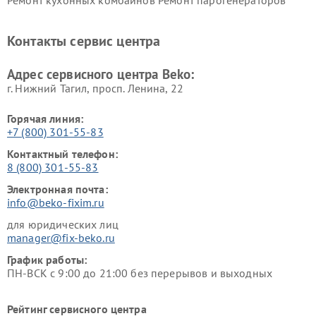
Beko
Beko
Ремонт блендеров Beko
Ремонт кофеварок Beko
Контакты сервис центра
Ремонт холодильников Beko
Ремонт морозильных камер
Beko
Адрес сервисного центра Beko:
г. Нижний Тагил, просп. Ленина, 22
Горячая линия:
+7 (800) 301-55-83
Контактный телефон:
8 (800) 301-55-83
Электронная почта:
info@beko-fixim.ru
для юридических лиц
manager@fix-beko.ru
График работы:
ПН-ВСК с 9:00 до 21:00 без перерывов и выходных
Рейтинг сервисного центра