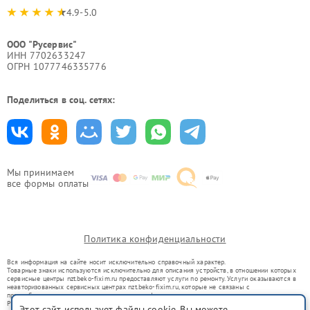
4.9-5.0
ООО "Русервис"
ИНН 7702633247
ОГРН 1077746335776
Поделиться в соц. сетях:
Мы принимаем
все формы оплаты
Политика конфиденциальности
Вся информация на сайте носит исключительно справочный характер.
Товарные знаки используются исключительно для описания устройств, в отношении которых
сервисные центры nzt.beko-fixim.ru предоставляют услуги по ремонту. Услуги оказываются в
неавторизованных сервисных центрах nzt.beko-fixim.ru, которые не связаны с
правообладателями товарных знаков или их официальными представителями.
Ремонт осуществляется для устройств, уже введенных в гражданский оборот в соответствии
Этот сайт использует файлы cookie. Вы можете