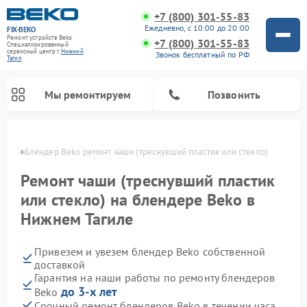
+7 (800) 301-55-83
Ежедневно, с 10:00 до 20:00
FIX-BEKO
Ремонт устройств Beko
+7 (800) 301-55-83
Специализированный
cервисный центр г.
Нижний
Звонок бесплатный по РФ
Тагил
Мы ремонтируем
Позвонить
агиле
Блендер Beko ремонт чаши (треснувший пластик или стекло)
Ремонт чаши (треснувший пластик
или стекло) на блендере Beko в
Нижнем Тагиле
Привезем и увезем блендер Beko собственной
доставкой
Гарантия на наши работы по ремонту блендеров
Ремонт стиральных машин Beko
Ремонт сушильных машин Beko
Ремонт кухонных комбайнов Beko
Ремонт морозильных камер Beko
Ремонт вертикальных пылесосов Beko
Ремонт посудомоечных машин Beko
Ремонт микроволновых печей Beko
до 3-х лет
Beko
Срочный ремонт блендеров Beko в течении часа