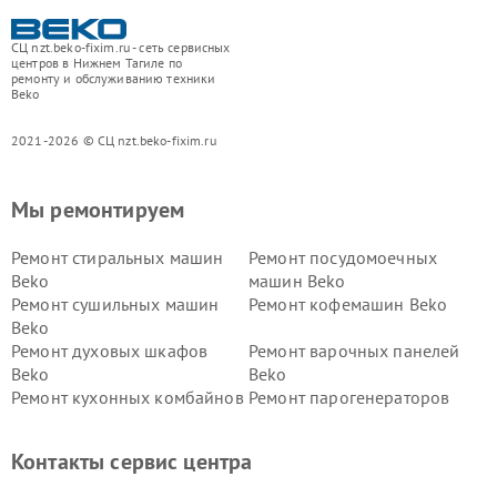
СЦ nzt.beko-fixim.ru - сеть сервисных
центров в Нижнем Тагиле по
ремонту и обслуживанию техники
Beko
2021-2026 © СЦ nzt.beko-fixim.ru
Мы ремонтируем
Ремонт стиральных машин
Ремонт посудомоечных
Beko
машин Beko
Ремонт сушильных машин
Ремонт кофемашин Beko
Beko
Ремонт духовых шкафов
Ремонт варочных панелей
Beko
Beko
Ремонт кухонных комбайнов
Ремонт парогенераторов
Beko
Beko
Ремонт блендеров Beko
Ремонт кофеварок Beko
Контакты сервис центра
Ремонт холодильников Beko
Ремонт морозильных камер
Beko