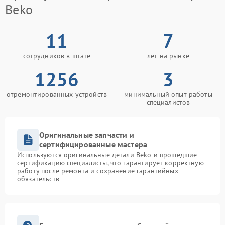
креплений, кнопок)
Beko
Ремонт/замена датчика
1100 рублей
температуры
11
7
Замена сетевого
сотрудников в штате
лет на рынке
1200 рублей
фильтра
1256
3
Замена прессостата
1550 рублей
отремонтированных устройств
минимальный опыт работы
специалистов
Замена сливного насоса
1550 рублей
Замена жгута
1250 рублей
Оригинальные запчасти и
электропроводки
сертифицированные мастера
Используются оригинальные детали Beko и прошедшие
Ремонт или замена
сертификацию специалисты, что гарантирует корректную
1250 рублей
патрубка
работу после ремонта и сохранение гарантийных
обязательств
Замена заливного
1250 рублей
клапана
Замена щёток
1200 рублей