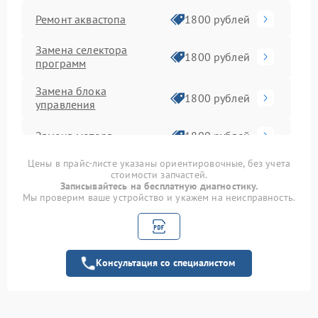
Ремонт аквастопа
1800 рублей
Замена селектора
1800 рублей
программ
Замена блока
1800 рублей
управления
Замена мотора
1800 рублей
Цены в прайс-листе указаны ориентировочные, без учета
Замена шторок
1750 рублей
стоимости запчастей.
барабана
Записывайтесь на бесплатную диагностику.
Мы проверим ваше устройство и укажем на неисправность.
Замена пружин
1750 рублей
Замена верхнего
1600 рублей
противовеса
Консультация со специалистом
Замена амортизаторов
2000 рублей
Ремонт или замена