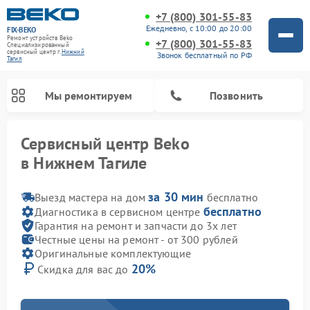
+7 (800) 301-55-83
Ежедневно, с 10:00 до 20:00
FIX-BEKO
Ремонт устройств Beko
+7 (800) 301-55-83
Специализированный
cервисный центр г.
Нижний
Звонок бесплатный по РФ
Тагил
Мы ремонтируем
Позвонить
Сервисный центр Beko
в Нижнем Тагиле
за 30 мин
Выезд мастера на дом
бесплатно
бесплатно
Диагностика в сервисном центре
Гарантия на ремонт и запчасти до 3х лет
Честные цены на ремонт - от 300 рублей
Оригинальные комплектующие
20%
Скидка для вас до
Ремонт вертикальных пылесосов Beko
Ремонт стиральных машин Beko
Ремонт сушильных машин Beko
Ремонт кухонных комбайнов Beko
Ремонт микроволновых печей Beko
Ремонт посудомоечных машин Beko
Ремонт морозильных камер Beko