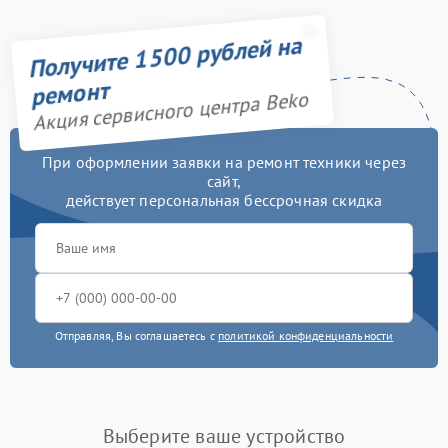
дозатора моющих
750 рублей
средств
Получите 1500 рублей на
Замена заливного шланга
750 рублей
ремонт
Акция сервисного центра Beko
Замена нижнего
3450 рублей
противовеса
При оформлении заявки на ремонт техники через
сайт,
Замена бака
3450 рублей
действует персональная бессрочная скидка
Замена опоры бака
2800 рублей
Замена подшипников
2800 рублей
Замена крестовины
2750 рублей
Отправляя, Вы соглашаетесь с
политикой конфиденциальности
Ремонт платы
управления
2450 рублей
(восстановление)
Выберите ваше устройство